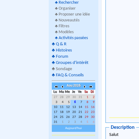
♣
Rechercher
♣ Organiser
♣ Proposer une idée
♣ Nouveautés
♣ Filtres
♣ Modèles
♣
Activités passées
♣
Q & R
♣
Histoires
♣
Forum
♣
Groupes d'intérêt
♣
Sondage
♣
FAQ & Conseils
Aou 2026
Lu
Ma
Me
Je
Ve
Sa
Di
27
28
29
30
31
1
2
3
4
5
6
7
8
9
10
11
12
13
14
15
16
17
18
19
20
21
22
23
24
25
26
27
28
29
30
31
1
2
3
4
5
6
Description
Aujourd'hui
Salut