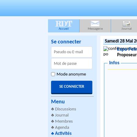
RDT
Accueil
Messagerie
Journal
Se connecter
Samedi 28 Mai 2
Expo Pei
Proposeur
Infos
Mode anonyme
Menu
♣
Discussions
♣
Journal
♣
Membres
♣
Agenda
♣
Activités