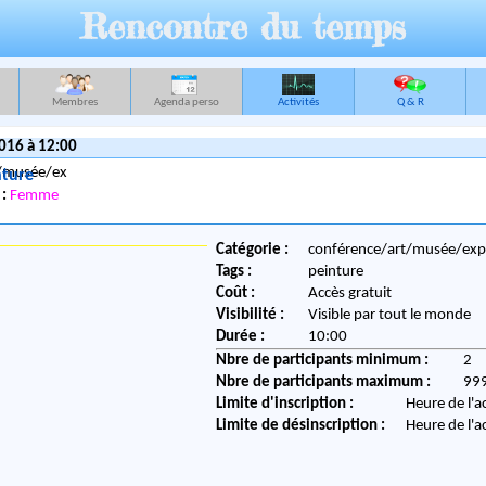
Rencontre du temps
Membres
Agenda perso
Activités
Q & R
016 à 12:00
nture
 :
Femme
Catégorie :
conférence/art/musée/ex
Tags :
peinture
Coût :
Accès gratuit
Visibilité :
Visible par tout le monde
Durée :
10:00
Nbre de participants minimum :
2
Nbre de participants maximum :
99
Limite d'inscription :
Heure de l'a
Limite de désinscription :
Heure de l'a