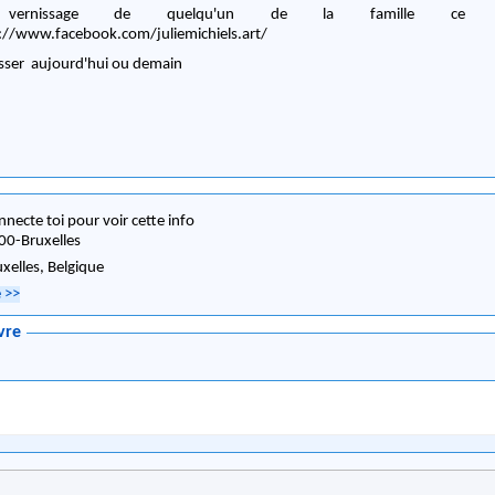
 vernissage de quelqu'un de la famille ce 
://www.facebook.com/juliemichiels.art/
passer aujourd'hui ou demain
nnecte toi pour voir cette info
00
-
Bruxelles
uxelles,
Belgique
e
>>
vre