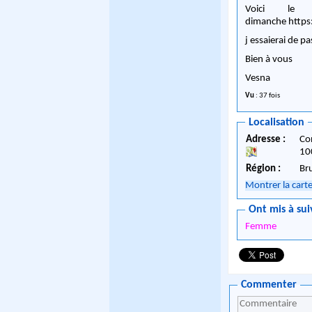
Voici le
dimanche https
j essaierai de 
Bien à vous
Vesna
Vu
: 37 fois
Localisation
Adresse :
Co
10
Région :
Br
Montrer la cart
Ont mis à sui
Femme
Commenter