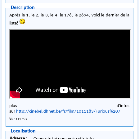
Description
Après le 1, le 2, le 3, le 4, le 176, le 2694, voici le dernier de la
liste!
plus d'infos
sur
http://cinebel.dhnet.be/fr/film/1011183/Furious%207
Vu
: 111 fois
Localisation
Adresse :
Connecte toi pour voir cette info