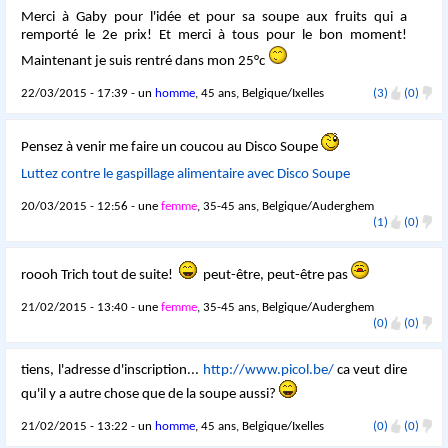
Merci à Gaby pour l'idée et pour sa soupe aux fruits qui a
remporté le 2e prix! Et merci à tous pour le bon moment!
Maintenant je suis rentré dans mon 25°c
22/03/2015 - 17:39 - un
homme
, 45 ans, Belgique/Ixelles
(3)
(0)
Pensez à venir me faire un coucou au Disco Soupe
Luttez contre le gaspillage alimentaire avec Disco Soupe
20/03/2015 - 12:56 - une
femme
, 35-45 ans, Belgique/Auderghem
(1)
(0)
roooh Trich tout de suite!
peut-être, peut-être pas
21/02/2015 - 13:40 - une
femme
, 35-45 ans, Belgique/Auderghem
(0)
(0)
tiens, l'adresse d'inscription...
http://www.picol.be/
ca veut dire
qu'il y a autre chose que de la soupe aussi?
21/02/2015 - 13:22 - un
homme
, 45 ans, Belgique/Ixelles
(0)
(0)