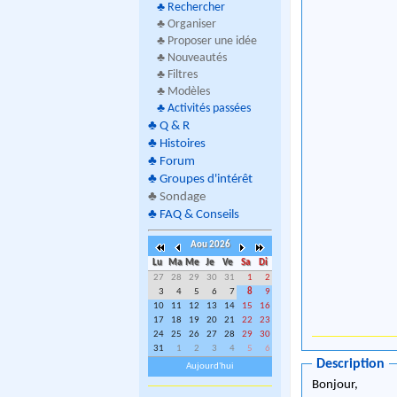
♣
Rechercher
♣ Organiser
♣ Proposer une idée
♣ Nouveautés
♣ Filtres
♣ Modèles
♣
Activités passées
♣
Q & R
♣
Histoires
♣
Forum
♣
Groupes d'intérêt
♣
Sondage
♣
FAQ & Conseils
Aou 2026
Lu
Ma
Me
Je
Ve
Sa
Di
27
28
29
30
31
1
2
3
4
5
6
7
8
9
10
11
12
13
14
15
16
17
18
19
20
21
22
23
24
25
26
27
28
29
30
31
1
2
3
4
5
6
Description
Aujourd'hui
Bonjour,