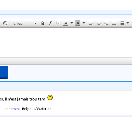
Tailles
ps, il n'est jamais trop tard
 - un
homme
, Belgique/Waterloo