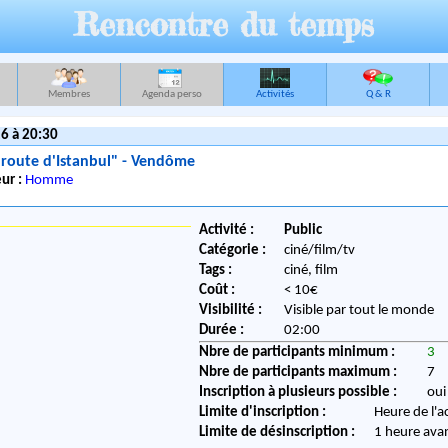
Rencontre du temps
Membres
Agenda perso
Activités
Q & R
6 à 20:30
a route d'Istanbul" - Vendôme
ur :
Homme
Activité :
Public
Catégorie :
ciné/film/tv
Tags :
ciné, film
Coût :
< 10€
Visibilité :
Visible par tout le monde
Durée :
02:00
Nbre de participants minimum :
3
Nbre de participants maximum :
7
Inscription à plusieurs possible :
oui
Limite d'inscription :
Heure de l'a
Limite de désinscription :
1 heure ava