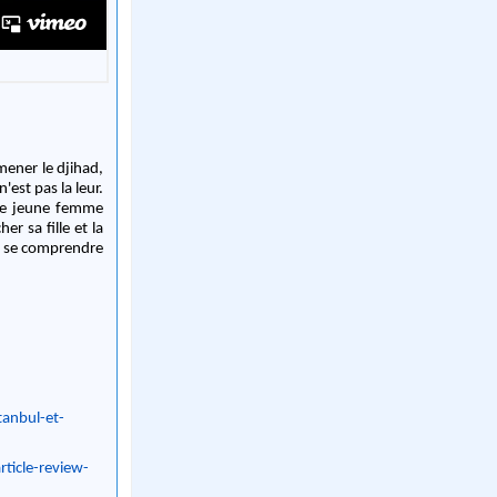
 mener le djihad,
'est pas la leur.
tte jeune femme
er sa fille et la
 à se comprendre
tanbul-et-
rticle-review-