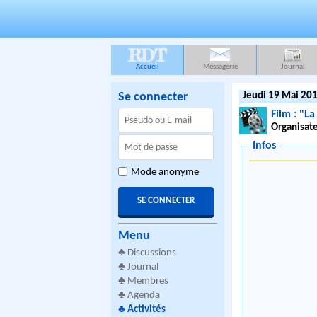
RDT
Accueil
Messagerie
Journal
Se connecter
Jeudi 19 Mai 201
Film : "L
Organisate
Infos
Mode anonyme
Menu
♣
Discussions
♣
Journal
♣
Membres
♣
Agenda
♣
Activités