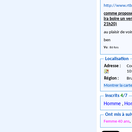
http://www.rtb
comme proposé 
ira boire un ve
21h20)
au plaisir de voi
ben
Vu
: 86 fois
Localisation
Adresse :
Co
10
Région :
Br
Montrer la cart
Inscrits
4
/7
Homme
,
Ho
Ont mis à sui
Femme 40 ans
,