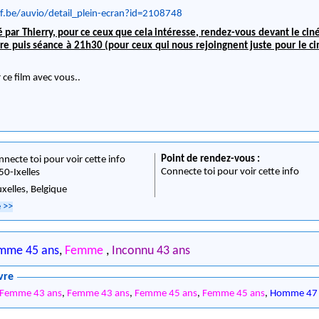
f.be/auvio/detail_plein-ecran?id=2108748
par Thierry, pour ce ceux que cela intéresse, rendez-vous devant le ci
rre puis séance à 21h30 (pour ceux qui nous rejoingnent juste pour le ci
r ce film avec vous..
Point de rendez-vous :
nnecte toi pour voir cette info
Connecte toi pour voir cette info
50
-
Ixelles
uxelles,
Belgique
e
>>
mme 45 ans
,
Femme
,
Inconnu 43 ans
vre
Femme 43 ans
,
Femme 43 ans
,
Femme 45 ans
,
Femme 45 ans
,
Homme 47 