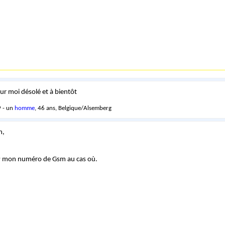
our moi désolé et à bientôt
 - un
homme
, 46 ans, Belgique/Alsemberg
h,
MP mon numéro de Gsm au cas où.