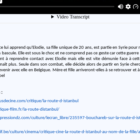
ce lui apprend qu'Elodie, sa fille unique de 20 ans, est partie en Syrie pour
th bascule. Elle est sous le choc et ne comprend pas ce geste car cette guerre n
ent à reprendre contact avec Elodie mais elle est vite démunie face à ce
naît plus. Seule dans son combat, elle décide alors de partir en Syrie cherch
venir avec elle en Belgique. Mère et fille arriveront-elles à se retrouver et
bel
 :
sdecine.com/critique/la-route-d-istanbul
ique-film.fr/la-route-distanbul/
pressiondz.com/culture/lecran_libre/235597-bouchareb-sur-la-route-d-is
if.be/culture/cinema/critique-cine-la-route-d-istanbul-au-nom-de-la-fille/a