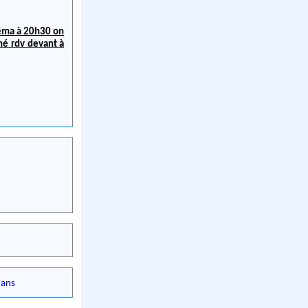
néma à 20h30 on
né rdv devant à
ans