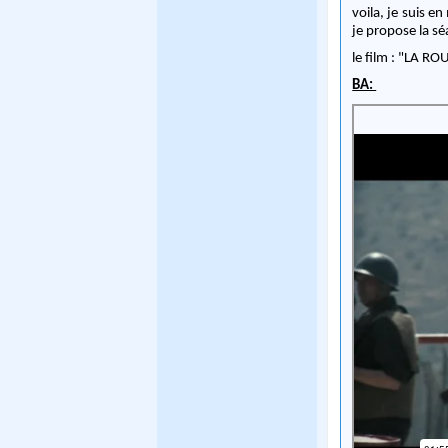
voila, je suis e
je propose la s
le film : "LA R
BA: