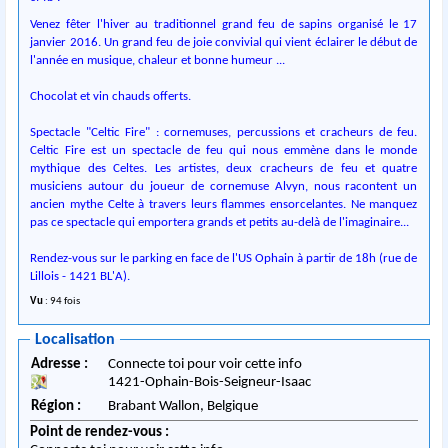
Venez fêter l'hiver au traditionnel grand feu de sapins organisé le 17
janvier 2016. Un grand feu de joie convivial qui vient éclairer le début de
l'année en musique, chaleur et bonne humeur ...
Chocolat et vin chauds offerts.
Spectacle "Celtic Fire" : cornemuses, percussions et cracheurs de feu.
Celtic Fire est un spectacle de feu qui nous emmène dans le monde
mythique des Celtes. Les artistes, deux cracheurs de feu et quatre
musiciens autour du joueur de cornemuse Alvyn, nous racontent un
ancien mythe Celte à travers leurs flammes ensorcelantes. Ne manquez
pas ce spectacle qui emportera grands et petits au-delà de l'imaginaire...
Rendez-vous sur le parking en face de l'US Ophain à partir de 18h (rue de
Li
llois - 1421 BL'A).
Vu
: 94 fois
Localisation
Adresse :
Connecte toi pour voir cette info
1421
-
Ophain-Bois-Seigneur-Isaac
Région :
Brabant Wallon,
Belgique
Point de rendez-vous :