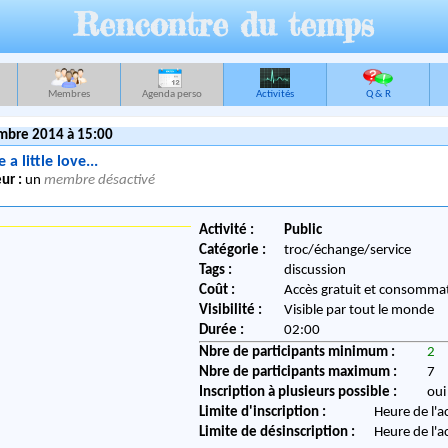
Rencontre du temps
Membres
Agenda perso
Activités
Q & R
mbre 2014 à 15:00
 a little love...
ur :
un
membre désactivé
Activité :
Public
Catégorie :
troc/échange/service
Tags :
discussion
Coût :
Accès gratuit et consommat
Visibilité :
Visible par tout le monde
Durée :
02:00
Nbre de participants minimum :
2
Nbre de participants maximum :
7
Inscription à plusieurs possible :
oui
Limite d'inscription :
Heure de l'a
Limite de désinscription :
Heure de l'a