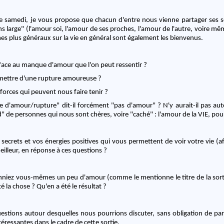
e samedi, je vous propose que chacun d'entre nous vienne partager ses se
ns large" (l'amour soi, l'amour de ses proches, l'amour de l'autre, voire mê
mes plus généraux sur la vie en général sont également les bienvenus.
ace au manque d'amour que l'on peut ressentir ?
ettre d'une rupture amoureuse ?
 forces qui peuvent nous faire tenir ?
 d'amour/rupture" dit-il forcément "pas d'amour" ? N'y aurait-il pas au
 de personnes qui nous sont chères, voire "caché" : l'amour de la VIE, pou
secrets et vos énergies positives qui vous permettent de voir votre vie (a
illeur, en réponse à ces questions ?
donniez vous-mêmes un peu d'amour (comme le mentionne le titre de la sor
 la chose ? Qu'en a été le résultat ?
uestions autour desquelles nous pourrions discuter, sans obligation de par
éressantes dans le cadre de cette sortie.