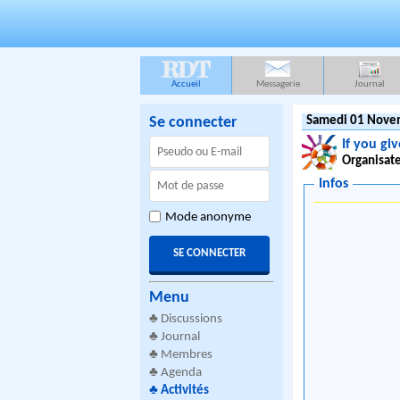
RDT
Accueil
Messagerie
Journal
Se connecter
Samedi 01 Nove
If you give
Organisate
Infos
Mode anonyme
Menu
♣
Discussions
♣
Journal
♣
Membres
♣
Agenda
♣
Activités