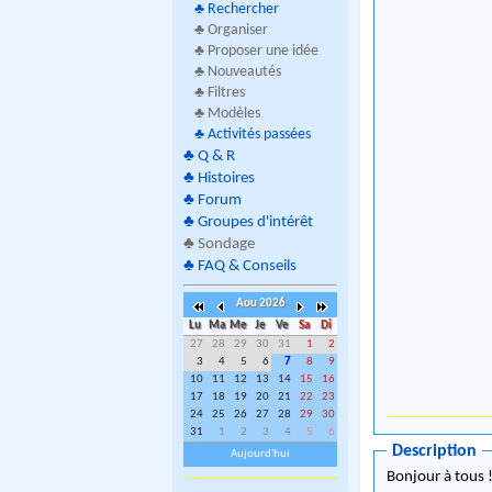
♣
Rechercher
♣ Organiser
♣ Proposer une idée
♣ Nouveautés
♣ Filtres
♣ Modèles
♣
Activités passées
♣
Q & R
♣
Histoires
♣
Forum
♣
Groupes d'intérêt
♣
Sondage
♣
FAQ & Conseils
Aou 2026
Lu
Ma
Me
Je
Ve
Sa
Di
27
28
29
30
31
1
2
3
4
5
6
7
8
9
10
11
12
13
14
15
16
17
18
19
20
21
22
23
24
25
26
27
28
29
30
31
1
2
3
4
5
6
Description
Aujourd'hui
Bonjour à tous 