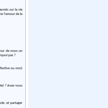
crets sur la vie
me l'amour de la
tour de nous un
rquoi pas ?
ffective ou non)
tie) ? Avez-vous
ole, et partager