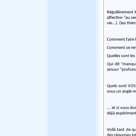
Régulièrement l
affective "au se
vie...). Des thè
Comment faire f
Comment se rem
Quelles sont les
Qui dit "manque
amour "profond"
Quels sont VOS 
sous un angle me
... et si vous 
déjà expérimenté
Voilà tant de q
des réponses int