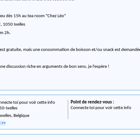
 lieu dès 15h au tea room "Chez Léo"
, 1050 Ixelles
um 2h.
n est gratuite, mais une consommation de boisson et/ou snack est demandé
ne discussion riche en arguments de bon sens, je l'espère !
Point de rendez-vous :
nnecte toi pour voir cette info
Connecte toi pour voir cette info
50
-
Ixelles
uxelles,
Belgique
e
>>