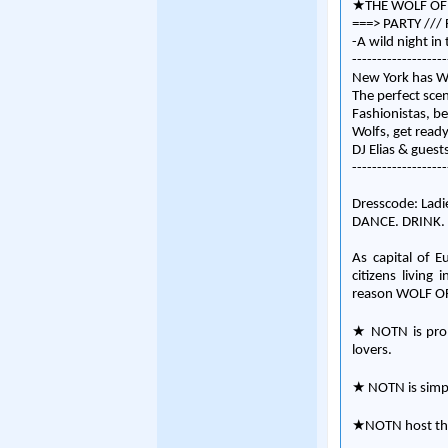
★THE WOLF OF
===> PARTY ///
-A wild night in 
-------------------
New York has Wa
The perfect scen
Fashionistas, be
Wolfs, get ready
DJ Elias & guest
-------------------
Dresscode: Ladie
DANCE. DRINK.
As capital of 
citizens living
reason WOLF OF
★ NOTN is prob
lovers.
★ NOTN is simpl
★NOTN host the 