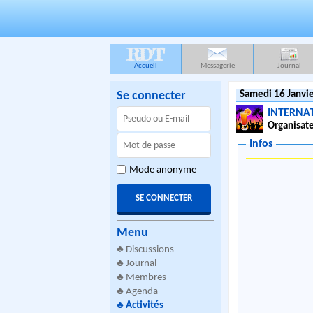
RDT
Accueil
Messagerie
Journal
Se connecter
Samedi 16 Janvie
INTERNA
Organisate
Infos
Mode anonyme
Menu
♣
Discussions
♣
Journal
♣
Membres
♣
Agenda
♣
Activités