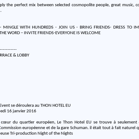
ly the perfect mix between selected cosmopolite people, great music, 
.
 MINGLE WITH HUNDREDS - JOIN US - BRING FRIENDS- DRESS TO IM
 THE WORD – INVITE FRIENDS-EVERYONE IS WELCOME
-------
----
RRACE & LOBBY
5
 Event se déroulera au THON HOTEL EU
edi 16 janvier 2016
n cœur du quartier européen, Le Thon Hotel EU se trouve à seulement
ommission européenne et de la gare Schuman. il était tout à fait naturel qu
ameuse Tri-production Night of the Nights