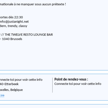
rnationale à ne manquer sous aucun prétexte !
ortes dès 22:30
info@justanight.net
ern, trendy, classy
 // THE TWELVE RESTO LOUNGE BAR
 - 1040 Brussels
Point de rendez-vous :
nnecte toi pour voir cette info
Connecte toi pour voir cette info
40
-
Etterbeek
uxelles,
Belgique
e
>>