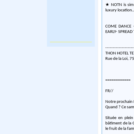
★ NOTN is simp
luxury location..
COME DANCE –
EARLY- SPREAD
-------------------
THON HOTEL TE
Rue de la Loi, 7
============
FR//
Notre prochain
Quand ? Ce sam
Située en plei
bâtiment de la C
le fruit de la f