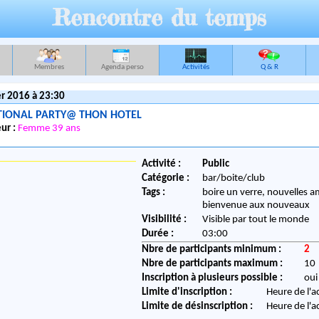
Rencontre du temps
Membres
Agenda perso
Activités
Q & R
r 2016 à 23:30
TIONAL PARTY@ THON HOTEL
ur :
Femme 39 ans
Activité :
Public
Catégorie :
bar/boite/club
Tags :
boire un verre, nouvelles am
bienvenue aux nouveaux
Visibilité :
Visible par tout le monde
Durée :
03:00
Nbre de participants minimum :
2
Nbre de participants maximum :
10
Inscription à plusieurs possible :
oui
Limite d'inscription :
Heure de l'a
Limite de désinscription :
Heure de l'a