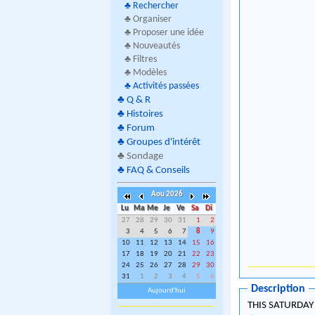
♣
Rechercher
♣ Organiser
♣ Proposer une idée
♣ Nouveautés
♣ Filtres
♣ Modèles
♣
Activités passées
♣
Q & R
♣
Histoires
♣
Forum
♣
Groupes d'intérêt
♣
Sondage
♣
FAQ & Conseils
Aou 2026
Lu
Ma
Me
Je
Ve
Sa
Di
27
28
29
30
31
1
2
3
4
5
6
7
8
9
10
11
12
13
14
15
16
17
18
19
20
21
22
23
24
25
26
27
28
29
30
31
1
2
3
4
5
6
Description
Aujourd'hui
THIS SATURDAY