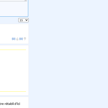
(0)
(0)
e rétabli d'ici