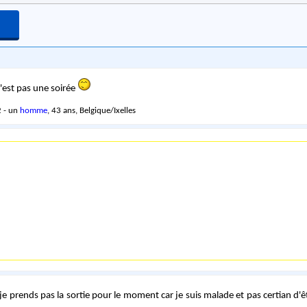
c'est pas une soirée
 - un
homme
, 43 ans, Belgique/Ixelles
e prends pas la sortie pour le moment car je suis malade et pas certian d'êtr