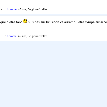
 - un
homme
, 43 ans, Belgique/Ixelles
isque d'être fan!
suis pas sur bxl sinon ca aurait pu être sympa aussi c
 - un
homme
, 45 ans, Belgique/Ixelles