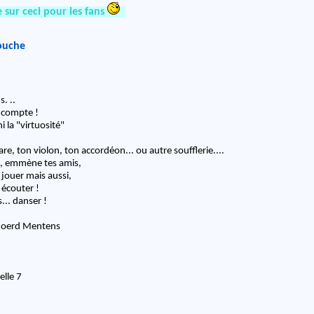
 sur ceci pour les fans
ouche
. ..
n compte !
i la "virtuosité"
e, ton violon, ton accordéon... ou autre soufflerie....
, emmène tes amis,
 jouer mais aussi,
 écouter !
... danser !
Sjoerd Mentens
elle 7