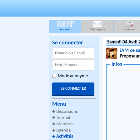
RDT
Accueil
Messagerie
Journal
Se connecter
Samedi 04 Avril 
JAM ce s
Proposeur
Infos
Mode anonyme
Menu
♣
Discussions
♣
Journal
♣
Membres
♣
Agenda
♣
Activités