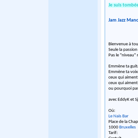
Je suis tombée
Jam Jazz Man
Bienvenue à tous
Seule la passio
Pas le "niveau" n
Emmène ta guitar
Emmène ta voix
ceux qui aiment
ceux qui aiment
ou pourquoi pas
avec EddyK et 
Où:
Le Nais Bar
Place de la Chap
1000
Bruxelles
Tarif: