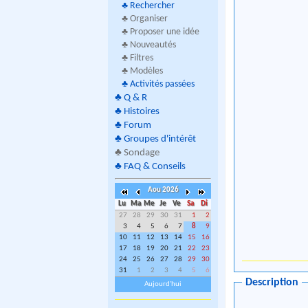
♣
Rechercher
♣ Organiser
♣ Proposer une idée
♣ Nouveautés
♣ Filtres
♣ Modèles
♣
Activités passées
♣
Q & R
♣
Histoires
♣
Forum
♣
Groupes d'intérêt
♣
Sondage
♣
FAQ & Conseils
Aou 2026
Lu
Ma
Me
Je
Ve
Sa
Di
27
28
29
30
31
1
2
3
4
5
6
7
8
9
10
11
12
13
14
15
16
17
18
19
20
21
22
23
24
25
26
27
28
29
30
31
1
2
3
4
5
6
Description
Aujourd'hui