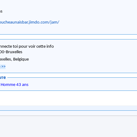
ns
oucheaunaisbar.jimdo.com/jam/
nnecte toi pour voir cette info
00
-
Bruxelles
uxelles,
Belgique
e
>>
vre
,
Homme 43 ans