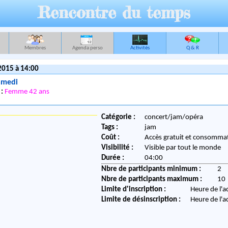
Rencontre du temps
Membres
Agenda perso
Activités
Q & R
2015 à 14:00
amedi
 :
Femme 42 ans
Catégorie :
concert/jam/opéra
Tags :
jam
Coût :
Accès gratuit et consommat
Visibilité :
Visible par tout le monde
Durée :
04:00
Nbre de participants minimum :
2
Nbre de participants maximum :
10
Limite d'inscription :
Heure de l'a
Limite de désinscription :
Heure de l'a