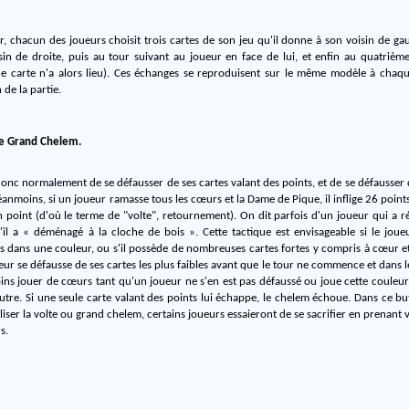
, chacun des joueurs choisit trois cartes de son jeu qu'il donne à son voisin de ga
sin de droite, puis au tour suivant au joueur en face de lui, et enfin au quatrièm
e carte n'a alors lieu). Ces échanges se reproduisent sur le même modèle à chaqu
n de la partie.
ite Grand Chelem.
donc normalement de se défausser de ses cartes valant des points, et de se défausser d
Néanmoins, si un joueur ramasse tous les cœurs et la Dame de Pique, il inflige 26 point
n point (d'où le terme de "volte", retournement). On dit parfois d'un joueur qui a r
l a « déménagé à la cloche de bois ». Cette tactique est envisageable si le joueu
 dans une couleur, ou s'il possède de nombreuses cartes fortes y compris à cœur et
ueur se défausse de ses cartes les plus faibles avant que le tour ne commence et dans l
ins jouer de cœurs tant qu'un joueur ne s'en est pas défaussé ou joue cette couleur 
tre. Si une seule carte valant des points lui échappe, le chelem échoue. Dans ce but
aliser la volte ou grand chelem, certains joueurs essaieront de se sacrifier en prenant
s.