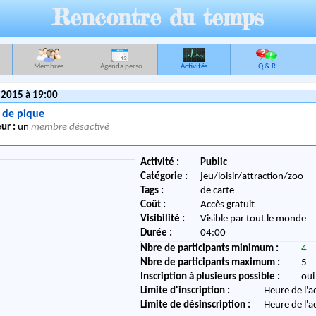
Rencontre du temps
Membres
Agenda perso
Activités
Q & R
 2015 à 19:00
 de pique
ur :
un
membre désactivé
Activité :
Public
Catégorie :
jeu/loisir/attraction/zoo
Tags :
de carte
Coût :
Accès gratuit
Visibilité :
Visible par tout le monde
Durée :
04:00
Nbre de participants minimum :
4
Nbre de participants maximum :
5
Inscription à plusieurs possible :
oui
Limite d'inscription :
Heure de l'a
Limite de désinscription :
Heure de l'a