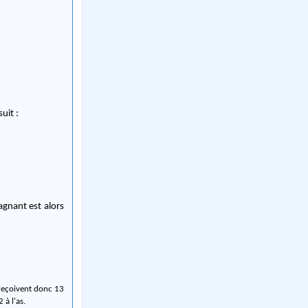
uit :
agnant est alors
 reçoivent donc 13
 à l'as.