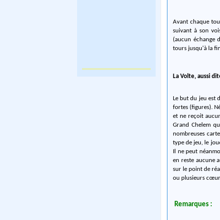
Avant chaque tour
suivant à son voi
(aucun échange d
tours jusqu'à la fi
La Volte, aussi d
Le but du jeu est 
fortes (figures). 
et ne reçoit aucu
Grand Chelem qu'i
nombreuses cartes
type de jeu, le jo
Il ne peut néanmo
en reste aucune au
sur le point de ré
ou plusieurs cœur
Remarques :