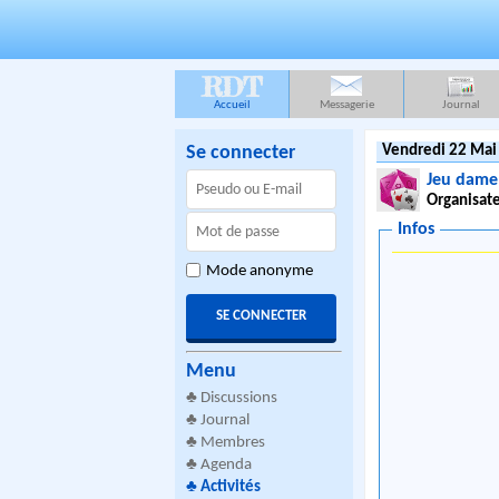
RDT
Accueil
Messagerie
Journal
Se connecter
Vendredi 22 Mai
Jeu dame
Organisate
Infos
Mode anonyme
Menu
♣
Discussions
♣
Journal
♣
Membres
♣
Agenda
♣
Activités