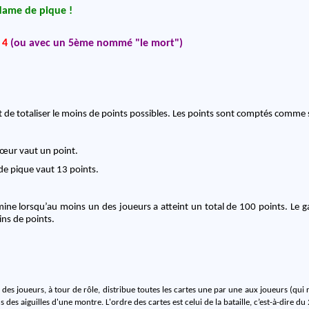
dame de pique !
 4
(ou avec un 5ème nommé "le mort")
t de totaliser le moins de points possibles. Les points sont comptés comme s
œur vaut un point.
de pique vaut 13 points.
rmine lorsqu’au moins un des joueurs a atteint un total de 100 points. Le g
oins de points.
des joueurs, à tour de rôle, distribue toutes les cartes une par une aux joueurs (qui
s des aiguilles d'une montre. L'ordre des cartes est celui de la bataille, c’est-à-dire du 2