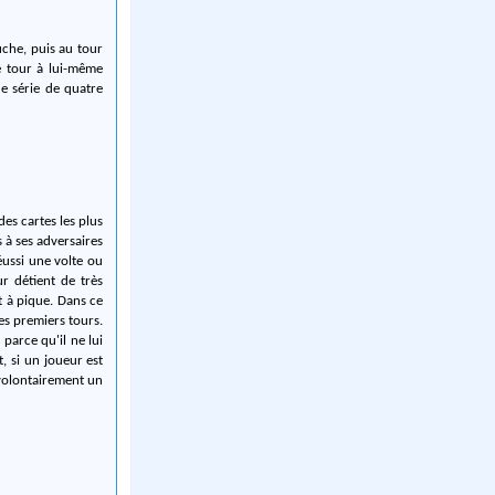
uche, puis au tour
e tour à lui-même
e série de quatre
es cartes les plus
s à ses adversaires
éussi une volte ou
r détient de très
 à pique. Dans ce
es premiers tours.
parce qu'il ne lui
, si un joueur est
 volontairement un