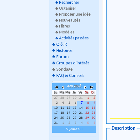
♣
Rechercher
♣ Organiser
♣ Proposer une idée
♣ Nouveautés
♣ Filtres
♣ Modèles
♣
Activités passées
♣
Q & R
♣
Histoires
♣
Forum
♣
Groupes d'intérêt
♣
Sondage
♣
FAQ & Conseils
Aou 2026
Lu
Ma
Me
Je
Ve
Sa
Di
27
28
29
30
31
1
2
3
4
5
6
7
8
9
10
11
12
13
14
15
16
17
18
19
20
21
22
23
24
25
26
27
28
29
30
31
1
2
3
4
5
6
Description
Aujourd'hui