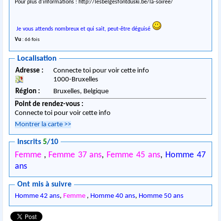
Pour plus d'informations : http://lesbelgesfontduski.be/la-soiree/
Je vous attends nombreux et qui sait, peut-être déguisé
Vu
: 66 fois
Localisation
Adresse :
Connecte toi pour voir cette info
1000
-
Bruxelles
Région :
Bruxelles,
Belgique
Point de rendez-vous :
Connecte toi pour voir cette info
Montrer la carte
>>
Inscrits
5
/10
Femme
,
Femme 37 ans
,
Femme 45 ans
,
Homme 47
ans
Ont mis à suivre
Homme 42 ans
,
Femme
,
Homme 40 ans
,
Homme 50 ans