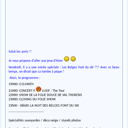
Salut les amis !!
Je vous propose d'aller aux jeux d'hiver
Vendredi, il y a une soirée spéciale : Les Belges font du ski !!!! Avec ce beau
temps, on dirait que ca tombe à pique !
Alors, le programme :
19H00: O.D.MATH
21H00: CONCERT E
LUSIF : The Tour
22H00: SHOW DE LA FOLIE DOUCE DE VAL THORENS
23H00: CLOSING DU FOLIE SHOW
23h00 - 06h00: LA NUIT DES BELGES FONT DU SKI
--------------------------
-----
Spécialités savoyardes / déco neige / stands photos