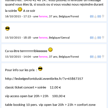
numéro est : 0498 42 48 14.. Vous pouvez m'envoyer un message
quand vous êtes là, si soucis ou si vous voulez nous rejoindre durant
la soirée
A ce soir
16/10/2015 - 17:13 - une
femme
, 37 ans, Belgique/Forest
(0)
(0)
15/10/2015 - 18:18 - une
femme
, Belgique/Genval
(0)
(0)
Ca va être terrrrrrrrribleeeeee
15/10/2015 - 14:04 - une
femme
, 37 ans, Belgique/Forest
(0)
(0)
Pour info sur les prix :
http://lesbelgesfontduski.eventbrite.fr/?s=45867357
classic ticket concert + soirée 12,00 €
vip access open bar 20h > 23h 100,00 €
table booking 10 pers. vip open bar 20h > 23h + confort zone