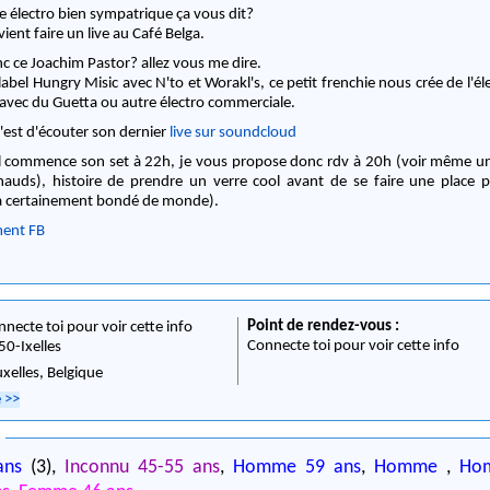
e électro bien sympatrique ça vous dit?
ient faire un live au Café Belga.
c ce Joachim Pastor? allez vous me dire.
abel Hungry Misic avec N'to et Worakl's, ce petit frenchie nous crée de l'é
r avec du Guetta ou autre électro commerciale.
c'est d'écouter son dernier
live sur soundcloud
'il commence son set à 22h, je vous propose donc rdv à 20h (voir même un
hauds), histoire de prendre un verre cool avant de se faire une place p
ra certainement bondé de monde).
ment FB
Point de rendez-vous :
nnecte toi pour voir cette info
Connecte toi pour voir cette info
50
-
Ixelles
uxelles,
Belgique
e
>>
0
ans
(3),
Inconnu 45-55 ans
,
Homme 59 ans
,
Homme
,
Ho