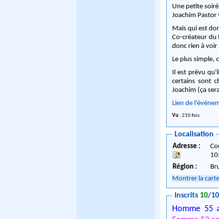
Une petite soiré
Joachim Pastor v
Mais qui est don
Co-créateur du l
donc rien à voi
Le plus simple, 
Il est prévu qu
certains sont c
Joachim (ça se
Lien de l'événe
Vu
: 210 fois
Localisation
Adresse :
Co
10
Région :
Br
Montrer la cart
Inscrits
10
/1
Homme 55 