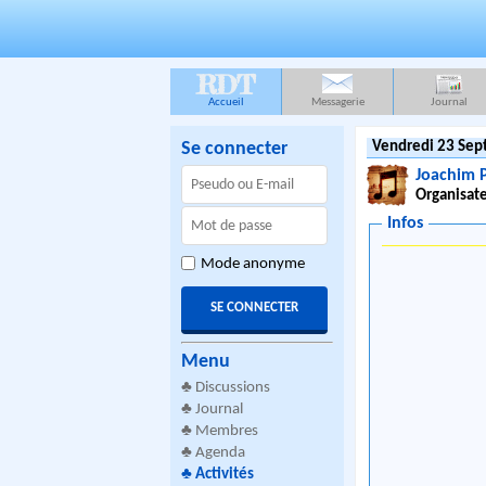
RDT
Accueil
Messagerie
Journal
Se connecter
Vendredi 23 Sep
Joachim P
Organisate
Infos
Mode anonyme
Menu
♣
Discussions
♣
Journal
♣
Membres
♣
Agenda
♣
Activités