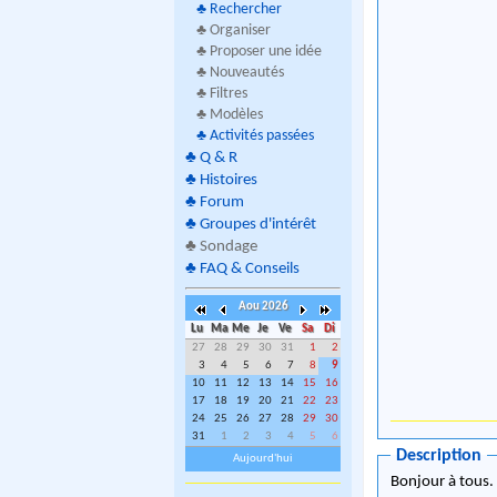
♣
Rechercher
♣ Organiser
♣ Proposer une idée
♣ Nouveautés
♣ Filtres
♣ Modèles
♣
Activités passées
♣
Q & R
♣
Histoires
♣
Forum
♣
Groupes d'intérêt
♣
Sondage
♣
FAQ & Conseils
Aou 2026
Lu
Ma
Me
Je
Ve
Sa
Di
27
28
29
30
31
1
2
3
4
5
6
7
8
9
10
11
12
13
14
15
16
17
18
19
20
21
22
23
24
25
26
27
28
29
30
31
1
2
3
4
5
6
Description
Aujourd'hui
Bonjour à tous.