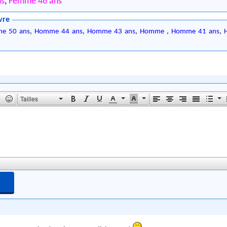
ns
,
Femme 46 ans
vre
e 50 ans
,
Homme 44 ans
,
Homme 43 ans
,
Homme
,
Homme 41 ans
,
Tailles