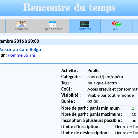
Rencontre du temps
Membres
Agenda perso
Activités
Q & R
tembre 2016 à 20:00
astor au Café Belga
ur :
Homme 55 ans
Activité :
Public
Catégorie :
concert/jam/opéra
Tags :
musique électro
Coût :
Accès gratuit et consommat
Visibilité :
Visible par tout le monde
Durée :
02:00
Nbre de participants minimum :
2
Nbre de participants maximum :
10
Inscription à plusieurs possible :
oui
Limite d'inscription :
Heure de l'a
Limite de désinscription :
Heure de l'a