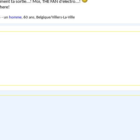
ment ta sortie...! Moi, THE FAN d'electro...!
there!
 - un
homme
, 60 ans, Belgique/Villers-La-Ville