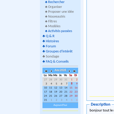
♣
Rechercher
♣ Organiser
♣ Proposer une idée
♣ Nouveautés
♣ Filtres
♣ Modèles
♣
Activités passées
♣
Q & R
♣
Histoires
♣
Forum
♣
Groupes d'intérêt
♣
Sondage
♣
FAQ & Conseils
Aou 2026
Lu
Ma
Me
Je
Ve
Sa
Di
27
28
29
30
31
1
2
3
4
5
6
7
8
9
10
11
12
13
14
15
16
17
18
19
20
21
22
23
24
25
26
27
28
29
30
31
1
2
3
4
5
6
Description
Aujourd'hui
bonjour tout l