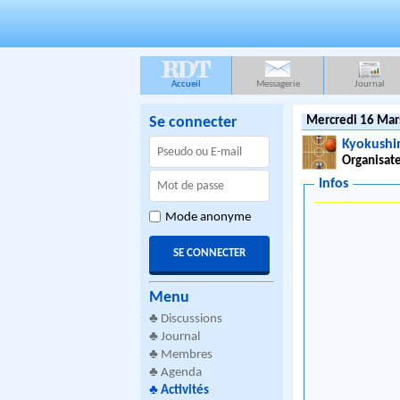
RDT
Accueil
Messagerie
Journal
Se connecter
Mercredi 16 Mar
Kyokushi
Organisate
Infos
Mode anonyme
Menu
♣
Discussions
♣
Journal
♣
Membres
♣
Agenda
♣
Activités