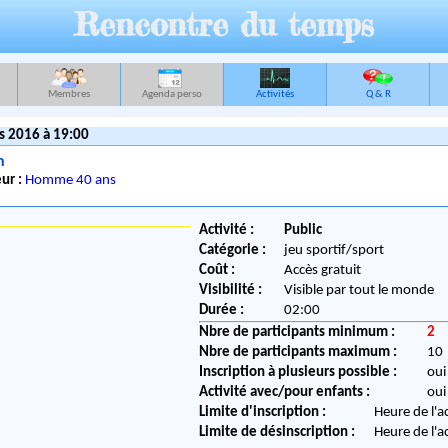
Rencontre du temps
Membres
Agenda perso
Activités
Q & R
s 2016 à 19:00
n
ur :
Homme 40 ans
Activité :
Public
Catégorie :
jeu sportif/sport
Coût :
Accès gratuit
Visibilité :
Visible par tout le monde
Durée :
02:00
Nbre de participants minimum :
2
Nbre de participants maximum :
10
Inscription à plusieurs possible :
oui
Activité avec/pour enfants :
oui
Limite d'inscription :
Heure de l'a
Limite de désinscription :
Heure de l'a