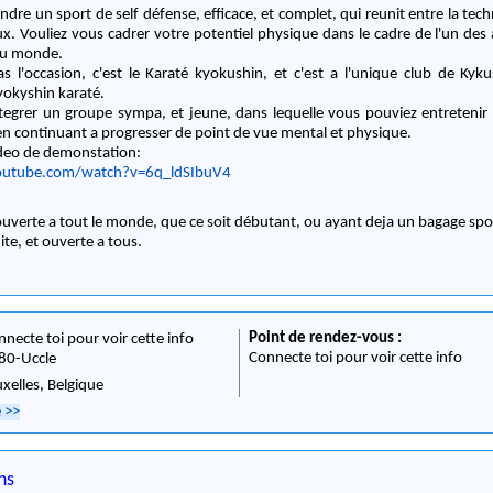
indre un sport de self défense, efficace, et complet, qui reunit entre la techni
ux. Vouliez vous cadrer votre potentiel physique dans le cadre de l'un des 
au monde.
l'occasion, c'est le Karaté kyokushin, et c'est a l'unique club de Kykus
yokyshin karaté.
egrer un groupe sympa, et jeune, dans lequelle vous pouviez entretenir 
en continuant a progresser de point de vue mental et physique.
video de demonstation:
outube.com/watch?v=6q_ldSIbuV4
 ouverte a tout le monde, que ce soit débutant, ou ayant deja un bagage spo
uite, et ouverte a tous.
Point de rendez-vous :
nnecte toi pour voir cette info
Connecte toi pour voir cette info
80
-
Uccle
uxelles,
Belgique
e
>>
ns