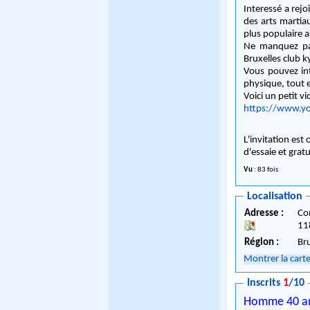
Interessé a rejo
des arts martia
plus populaire 
Ne manquez pas 
Bruxelles club k
Vous pouvez int
physique, tout 
Voici un petit 
https://www.y
L'invitation est
d'essaie et grat
Vu
: 83 fois
Localisation
Adresse :
Co
11
Région :
Br
Montrer la cart
Inscrits
1
/10
Homme 40 a