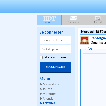
RDT
Accueil
Messagerie
Journal
Se connecter
Mercredi 18 Févr
L'enseign
Organisate
Infos
Mode anonyme
Menu
♣
Discussions
♣
Journal
♣
Membres
♣
Agenda
♣
Activités