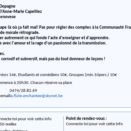
e Dopagne
D'Anne-Marie Capelliez
 Genovese
ape là où ça fait mal! Pas pour régler des comptes à la Communauté Fra
 de morale rétrograde.
r autrement ce qui fonde l'acte d'enseigner et d'apprendre.
e avec l'amour et la rage d'un passionné de la transmission.
es.
corrosif et subversif, mais pas du tout donneur de leçons !
niors 14€, Etudiants et comédiens 10€, Groupes (min.10pers.) 10€
mmence à 20h30. Chacun réserve sa place
0474/28.82.69
 email
la.flute.enchantee@skynet.be
Point de rendez-vous :
nnecte toi pour voir cette info
Connecte toi pour voir cette info
50
-
Ixelles