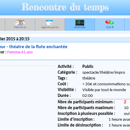
Rencontre du temps
Membres
Agenda perso
Activités
Q & R
ier 2015 à 20:15
eur - théatre de la flute enchantée
ur :
Femme 41 ans
Activité :
Public
Catégorie :
spectacle/théâtre/impro
Tags :
théâtre
Coût :
< 20€ et consommations s
Visibilité :
Visible par tout le monde
Durée :
02:00
Nbre de participants minimum :
2
Nbre de participants maximum :
10
Inscription à plusieurs possible :
oui
Limite d'inscription :
1 heure ava
Limite de désinscription :
1 heure ava