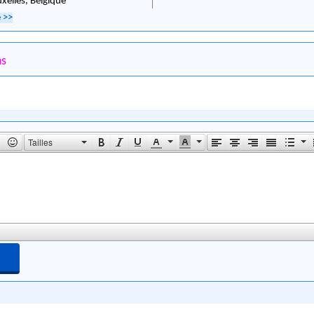
uxelles,
Belgique
e
>>
ns
Tailles