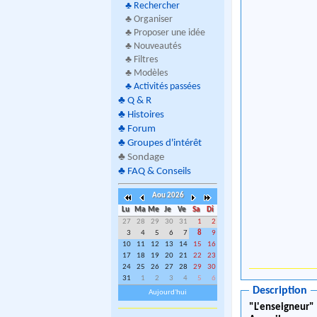
♣
Rechercher
♣ Organiser
♣ Proposer une idée
♣ Nouveautés
♣ Filtres
♣ Modèles
♣
Activités passées
♣
Q & R
♣
Histoires
♣
Forum
♣
Groupes d'intérêt
♣
Sondage
♣
FAQ & Conseils
Aou 2026
Lu
Ma
Me
Je
Ve
Sa
Di
27
28
29
30
31
1
2
3
4
5
6
7
8
9
10
11
12
13
14
15
16
17
18
19
20
21
22
23
24
25
26
27
28
29
30
31
1
2
3
4
5
6
Description
Aujourd'hui
"L'enseigneur"