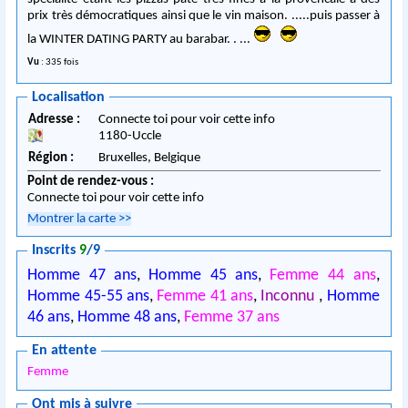
prix très démocratiques ainsi que le vin maison. .....puis passer à
la WINTER DATING PARTY au barabar. . ...
Vu
: 335 fois
Localisation
Adresse :
Connecte toi pour voir cette info
1180
-
Uccle
Région :
Bruxelles,
Belgique
Point de rendez-vous :
Connecte toi pour voir cette info
Montrer la carte
>>
Inscrits
9
/9
Homme 47 ans
,
Homme 45 ans
,
Femme 44 ans
,
Homme 45-55 ans
,
Femme 41 ans
,
Inconnu
,
Homme
46 ans
,
Homme 48 ans
,
Femme 37 ans
En attente
Femme
Ont mis à suivre