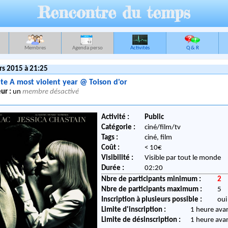
Rencontre du temps
Membres
Agenda perso
Activités
Q & R
s 2015 à 21:25
te A most violent year @ Toison d'or
ur :
un
membre désactivé
Activité :
Public
Catégorie :
ciné/film/tv
Tags :
ciné, film
Coût :
< 10€
Visibilité :
Visible par tout le monde
Durée :
02:20
Nbre de participants minimum :
2
Nbre de participants maximum :
5
Inscription à plusieurs possible :
oui
Limite d'inscription :
1 heure ava
Limite de désinscription :
1 heure ava