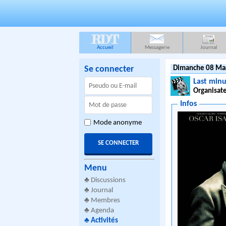
RDT
Accueil
Messagerie
Journal
Se connecter
Dimanche 08 Mar
Last minu
Organisate
Infos
Mode anonyme
Menu
♣
Discussions
♣
Journal
♣
Membres
♣
Agenda
♣
Activités