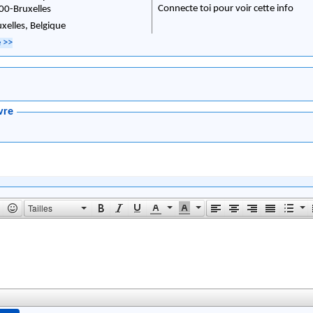
Connecte toi pour voir cette info
00
-
Bruxelles
uxelles,
Belgique
e
>>
vre
Tailles