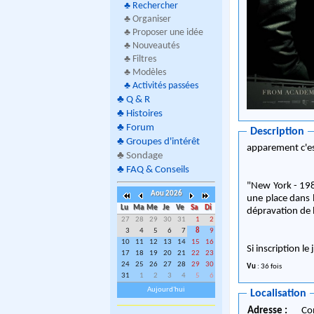
♣
Rechercher
♣ Organiser
♣ Proposer une idée
♣ Nouveautés
♣ Filtres
♣ Modèles
♣
Activités passées
♣
Q & R
♣
Histoires
♣
Forum
Description
♣
Groupes d'intérêt
apparement c'est 
♣
Sondage
♣
FAQ & Conseils
"New York - 1981
Aou 2026
une place dans l
Lu
Ma
Me
Je
Ve
Sa
Di
dépravation de l
27
28
29
30
31
1
2
3
4
5
6
7
8
9
10
11
12
13
14
15
16
Si inscription l
17
18
19
20
21
22
23
24
25
26
27
28
29
30
Vu
: 36 fois
31
1
2
3
4
5
6
Aujourd'hui
Localisation
Adresse :
Co