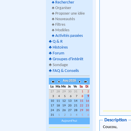
♣
Rechercher
♣ Organiser
♣ Proposer une idée
♣ Nouveautés
♣ Filtres
♣ Modèles
♣
Activités passées
♣
Q & R
♣
Histoires
♣
Forum
♣
Groupes d'intérêt
♣
Sondage
♣
FAQ & Conseils
Aou 2026
Lu
Ma
Me
Je
Ve
Sa
Di
27
28
29
30
31
1
2
3
4
5
6
7
8
9
10
11
12
13
14
15
16
17
18
19
20
21
22
23
24
25
26
27
28
29
30
31
1
2
3
4
5
6
Description
Aujourd'hui
Coucou,