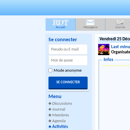
RDT
Accueil
Messagerie
Journal
Se connecter
Vendredi 25 Déc
Last min
Organisate
Infos
Mode anonyme
Menu
♣
Discussions
♣
Journal
♣
Membres
♣
Agenda
♣
Activités