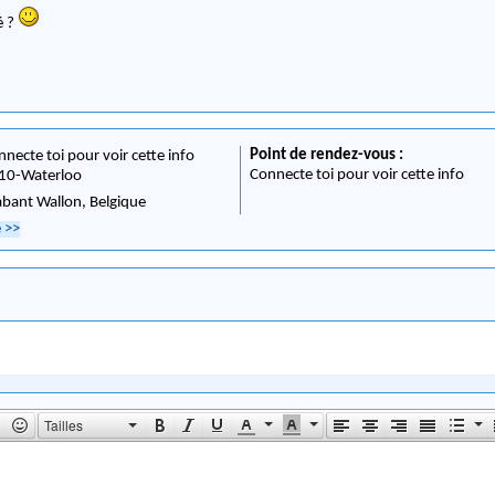
é ?
Point de rendez-vous :
nnecte toi pour voir cette info
Connecte toi pour voir cette info
10
-
Waterloo
abant Wallon,
Belgique
e
>>
Tailles