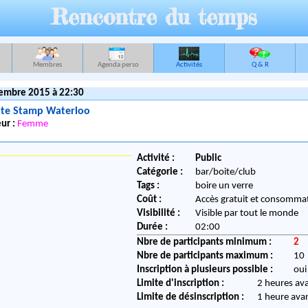
Rencontre du temps
Membres
Agenda perso
Activités
Q & R
embre 2015 à 22:30
ute Stamp Waterloo
ur :
Femme
Activité :
Public
Catégorie :
bar/boite/club
Tags :
boire un verre
Coût :
Accès gratuit et consommat
Visibilité :
Visible par tout le monde
Durée :
02:00
Nbre de participants minimum :
2
Nbre de participants maximum :
10
Inscription à plusieurs possible :
oui
Limite d'inscription :
2 heures av
Limite de désinscription :
1 heure ava