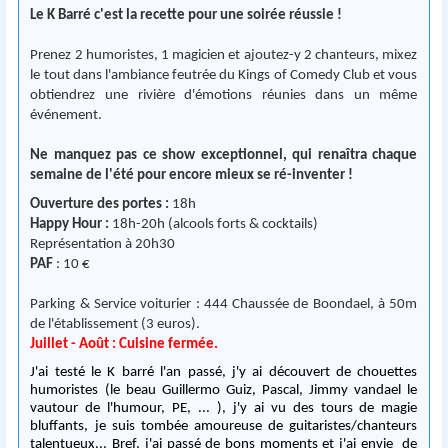
Le K Barré c'est la recette pour une soirée réussie !
Prenez 2 humoristes, 1 magicien et ajoutez-y 2 chanteurs, mixez
le tout dans l'ambiance feutrée du Kings of Comedy Club et vous
obtiendrez une rivière d'émotions réunies dans un même
événement.
Ne manquez pas ce show exceptionnel, qui renaîtra chaque
semaine de l'été pour encore mieux se ré-inventer !
Ouverture des portes :
18h
Happy Hour :
18h-20h (alcools forts & cocktails)
Représentation à 20h30
PAF
: 10 €
Parking & Service voiturier : 444 Chaussée de Boondael, à 50m
de l'établissement (3 euros).
Juillet - Août : Cuisine fermée.
J'ai testé le K barré l'an passé, j'y ai découvert de chouettes
humoristes (le beau Guillermo Guiz, Pascal, Jimmy vandael le
vautour de l'humour, PE, ... ), j'y ai vu des tours de magie
bluffants, je suis tombée amoureuse de guitaristes/chanteurs
talentueux... Bref, j'ai passé de bons moments et j'ai envie de