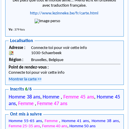
Des plats que tout le monde aime... Menu écrit en bruxellois
avec traduction française.
http://www.lezinneke.be/fr/carte.html
Vu
: 379 fois
Localisation
Adresse :
Connecte toi pour voir cette info
1030
-
Schaerbeek
Région :
Bruxelles,
Belgique
Point de rendez-vous :
Connecte toi pour voir cette info
Montrer la carte
>>
Inscrits
6
/6
Homme 38 ans
,
Homme
,
Femme 45 ans
,
Homme 45
ans
,
Femme
,
Femme 47 ans
Ont mis à suivre
Homme 55-65 ans
,
Femme
,
Homme 41 ans
,
Homme 38 ans
,
Femme 25-35 ans
,
Femme 40 ans
,
Homme 50 ans