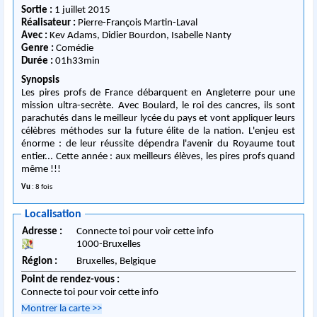
Sortie :
1 juillet 2015
Réalisateur :
Pierre-François Martin-Laval
Avec :
Kev Adams, Didier Bourdon, Isabelle Nanty
Genre :
Comédie
Durée :
01h33min
Synopsis
Les pires profs de France débarquent en Angleterre pour une
mission ultra-secrète. Avec Boulard, le roi des cancres, ils sont
parachutés dans le meilleur lycée du pays et vont appliquer leurs
célèbres méthodes sur la future élite de la nation. L'enjeu est
énorme : de leur réussite dépendra l'avenir du Royaume tout
entier... Cette année : aux meilleurs élèves, les pires profs quand
même !!!
Vu
: 8 fois
Localisation
Adresse :
Connecte toi pour voir cette info
1000
-
Bruxelles
Région :
Bruxelles,
Belgique
Point de rendez-vous :
Connecte toi pour voir cette info
Montrer la carte
>>