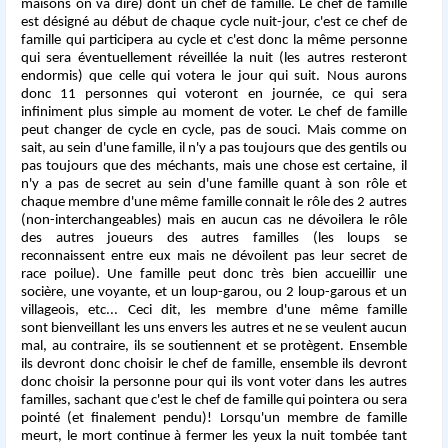
maisons on va dire) dont un chef de famille. Le chef de famille
est désigné au début de chaque cycle nuit-jour, c'est ce chef de
famille qui participera au cycle et c'est donc la même personne
qui sera éventuellement réveillée la nuit (les autres resteront
endormis) que celle qui votera le jour qui suit. Nous aurons
donc 11 personnes qui voteront en journée, ce qui sera
infiniment plus simple au moment de voter. Le chef de famille
peut changer de cycle en cycle, pas de souci. Mais comme on
sait, au sein d'une famille, il n'y a pas toujours que des gentils ou
pas toujours que des méchants, mais une chose est certaine, il
n'y a pas de secret au sein d'une famille quant à son rôle et
chaque membre d'une même famille connait le rôle des 2 autres
(non-interchangeables) mais en aucun cas ne dévoilera le rôle
des autres joueurs des autres familles (les loups se
reconnaissent entre eux mais ne dévoilent pas leur secret de
race poilue). Une famille peut donc très bien accueillir une
socière, une voyante, et un loup-garou, ou 2 loup-garous et un
villageois, etc... Ceci dit, les membre d'une même famille
sont bienveillant les uns envers les autres et ne se veulent aucun
mal, au contraire, ils se soutiennent et se protègent. Ensemble
ils devront donc choisir le chef de famille, ensemble ils devront
donc choisir la personne pour qui ils vont voter dans les autres
familles, sachant que c'est le chef de famille qui pointera ou sera
pointé (et finalement pendu)! Lorsqu'un membre de famille
meurt, le mort continue à fermer les yeux la nuit tombée tant