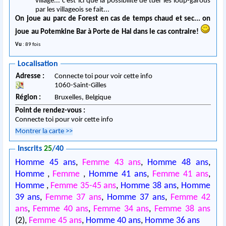
village... c'est ici que la possibilité de tuer les loup-garous
par les villageois se fait...
On joue au parc de Forest en cas de temps chaud et sec... on
joue au Potemkine Bar à Porte de Hal dans le cas contraire!
Vu
: 89 fois
Localisation
Adresse :
Connecte toi pour voir cette info
1060
-
Saint-Gilles
Région :
Bruxelles,
Belgique
Point de rendez-vous :
Connecte toi pour voir cette info
Montrer la carte
>>
Inscrits
25
/40
Homme 45 ans
,
Femme 43 ans
,
Homme 48 ans
,
Homme
,
Femme
,
Homme 41 ans
,
Femme 41 ans
,
Homme
,
Femme 35-45 ans
,
Homme 38 ans
,
Homme
39 ans
,
Femme 37 ans
,
Homme 37 ans
,
Femme 42
ans
,
Femme 40 ans
,
Femme 34 ans
,
Femme 38 ans
(2),
Femme 45 ans
,
Homme 40 ans
,
Homme 36 ans