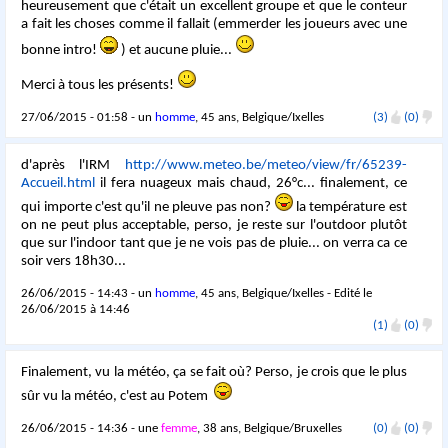
heureusement que c'était un excellent groupe et que le conteur
a fait les choses comme il fallait (emmerder les joueurs avec une
bonne intro!
) et aucune pluie...
Merci à tous les présents!
27/06/2015 - 01:58 - un
homme
, 45 ans, Belgique/Ixelles
(3)
(0)
d'après l'IRM
http://www.meteo.be/meteo/view/fr/65239-
Accueil.html
il fera nuageux mais chaud, 26°c... finalement, ce
qui importe c'est qu'il ne pleuve pas non?
la température est
on ne peut plus acceptable, perso, je reste sur l'outdoor plutôt
que sur l'indoor tant que je ne vois pas de pluie... on verra ca ce
soir vers 18h30...
26/06/2015 - 14:43 - un
homme
, 45 ans, Belgique/Ixelles - Edité le
26/06/2015 à 14:46
(1)
(0)
Finalement, vu la météo, ça se fait où? Perso, je crois que le plus
sûr vu la météo, c'est au Potem
26/06/2015 - 14:36 - une
femme
, 38 ans, Belgique/Bruxelles
(0)
(0)