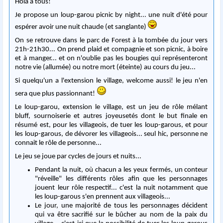
Holà à tous!
Je propose un loup-garou picnic by night... une nuit d'été pour
espérer avoir une nuit chaude (et sanglante)
On se retrouve dans le parc de Forest à la tombée du jour vers
21h-21h30... On prend plaid et compagnie et son picnic, à boire
et à manger... et on n'oublie pas les bougies qui représenteront
notre vie (allumée) ou notre mort (éteinte) au cours du jeu...
Si quelqu'un a l'extension le village, welcome aussi! le jeu n'en
sera que plus passionnant!
Le loup-garou, extension le village, est un jeu de rôle mélant
bluff, sournoiserie et autres joyeusetés dont le but finale en
résumé est, pour les villageois, de tuer les loup-garous, et pour
les loup-garous, de dévorer les villageois... seul hic, personne ne
connait le rôle de personne...
Le jeu se joue par cycles de jours et nuits...
Pendant la nuit, où chacun a les yeux fermés, un conteur
"réveille" les différents rôles afin que les personnages
jouent leur rôle respectif... c'est la nuit notamment que
les loup-garous s'en prennent aux villageois...
Le jour, une majorité de tous les personnages décident
qui va être sacrifié sur le bûcher au nom de la paix du