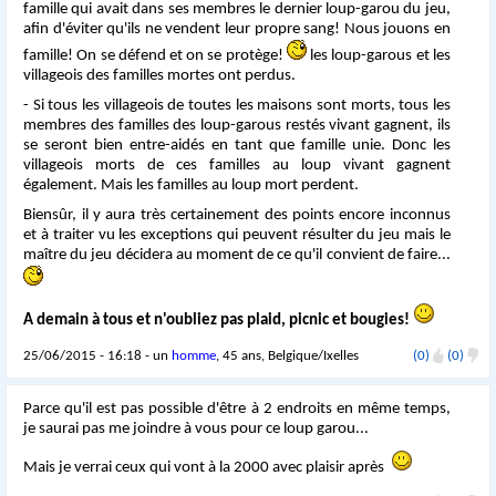
famille qui avait dans ses membres le dernier loup-garou du jeu,
afin d'éviter qu'ils ne vendent leur propre sang! Nous jouons en
famille! On se défend et on se protège!
les loup-garous et les
villageois des familles mortes ont perdus.
- Si tous les villageois de toutes les maisons sont morts, tous les
membres des familles des loup-garous restés vivant gagnent, ils
se seront bien entre-aidés en tant que famille unie. Donc les
villageois morts de ces familles au loup vivant gagnent
également. Mais les familles au loup mort perdent.
Biensûr, il y aura très certainement des points encore inconnus
et à traiter vu les exceptions qui peuvent résulter du jeu mais le
maître du jeu décidera au moment de ce qu'il convient de faire...
A demain à tous et n'oubliez pas plaid, picnic et bougies!
25/06/2015 - 16:18 - un
homme
, 45 ans, Belgique/Ixelles
(0)
(0)
Parce qu'il est pas possible d'être à 2 endroits en même temps,
je saurai pas me joindre à vous pour ce loup garou...
Mais je verrai ceux qui vont à la 2000 avec plaisir après