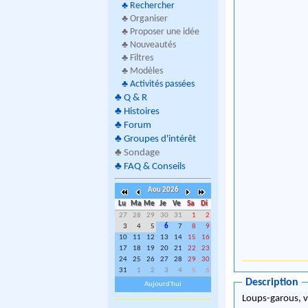
♣
Rechercher
♣ Organiser
♣ Proposer une idée
♣ Nouveautés
♣ Filtres
♣ Modèles
♣
Activités passées
♣
Q & R
♣
Histoires
♣
Forum
♣
Groupes d'intérêt
♣
Sondage
♣
FAQ & Conseils
Aou 2026
Lu
Ma
Me
Je
Ve
Sa
Di
27
28
29
30
31
1
2
3
4
5
6
7
8
9
10
11
12
13
14
15
16
17
18
19
20
21
22
23
24
25
26
27
28
29
30
31
1
2
3
4
5
6
Description
Aujourd'hui
Loups-garous, v