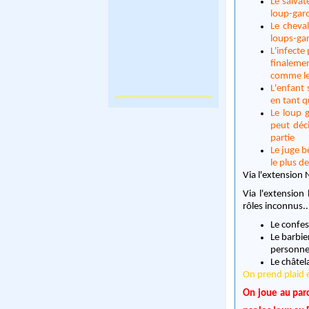
Le salva
loup-gar
Le cheval
loups-gar
L'infecte
finalemen
comme les
L'enfant 
en tant q
Le loup 
peut déci
partie
Le juge b
le plus d
Via l'extension 
Via l'extension
rôles inconnus..
Le confes
Le barbie
personne 
Le châtel
On prend plaid e
On joue au parc