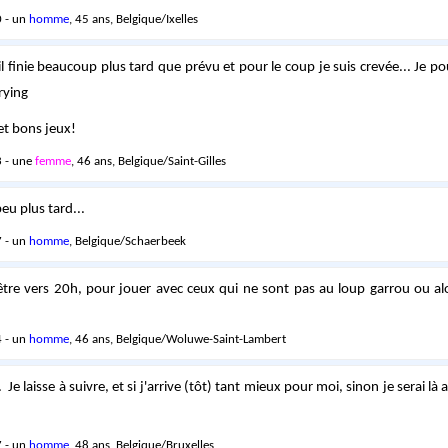
 - un
homme
, 45 ans, Belgique/Ixelles
l finie beaucoup plus tard que prévu et pour le coup je suis crevée... Je po
t bons jeux!
 - une
femme
, 46 ans, Belgique/Saint-Gilles
eu plus tard...
 - un
homme
, Belgique/Schaerbeek
être vers 20h, pour jouer avec ceux qui ne sont pas au loup garrou ou al
 - un
homme
, 46 ans, Belgique/Woluwe-Saint-Lambert
Je laisse à suivre, et si j'arrive (tôt) tant mieux pour moi, sinon je serai là
 - un
homme
, 48 ans, Belgique/Bruxelles