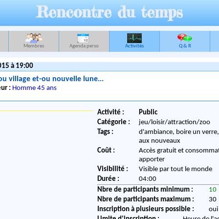
Rencontre du temps
Membres
Agenda perso
Activités
Q & R
015 à 19:00
u village et-ou nouvelle lune...
ur :
Homme 45 ans
Activité :
Public
Catégorie :
jeu/loisir/attraction/zoo
Tags :
d'ambiance, boire un verre
aux nouveaux
Coût :
Accès gratuit et consomma
apporter
Visibilité :
Visible par tout le monde
Durée :
04:00
Nbre de participants minimum :
10
Nbre de participants maximum :
30
Inscription à plusieurs possible :
oui