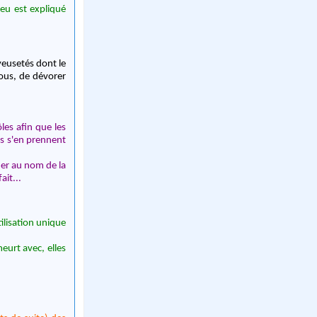
eu est expliqué
oyeusetés dont le
rous, de dévorer
les afin que les
us s'en prennent
her au nom de la
ait...
ilisation unique
eurt avec, elles