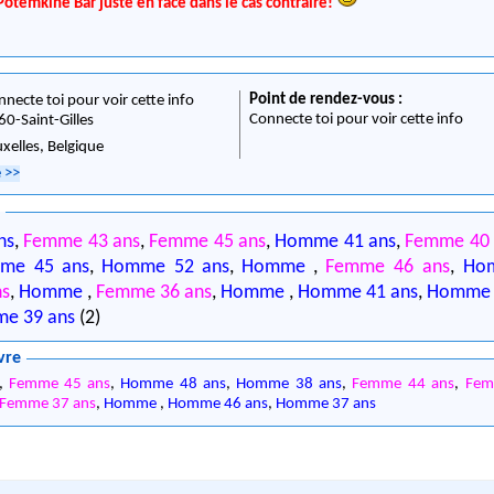
 Potemkine Bar juste en face dans le cas contraire!
Point de rendez-vous :
nnecte toi pour voir cette info
Connecte toi pour voir cette info
60
-
Saint-Gilles
uxelles,
Belgique
e
>>
0
ns
,
Femme 43 ans
,
Femme 45 ans
,
Homme 41 ans
,
Femme 40 
me 45 ans
,
Homme 52 ans
,
Homme
,
Femme 46 ans
,
Ho
ns
,
Homme
,
Femme 36 ans
,
Homme
,
Homme 41 ans
,
Homm
e 39 ans
(2)
vre
,
Femme 45 ans
,
Homme 48 ans
,
Homme 38 ans
,
Femme 44 ans
,
Fem
Femme 37 ans
,
Homme
,
Homme 46 ans
,
Homme 37 ans