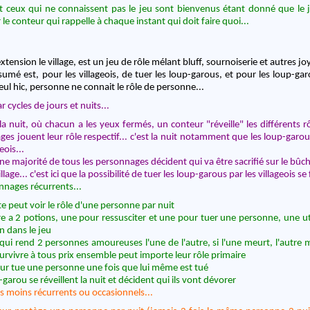
 ceux qui ne connaissent pas le jeu sont bienvenus étant donné que le j
 le conteur qui rappelle à chaque instant qui doit faire quoi...
xtension le village, est un jeu de rôle mélant bluff, sournoiserie et autres j
sumé est, pour les villageois, de tuer les loup-garous, et pour les loup-ga
 seul hic, personne ne connait le rôle de personne...
r cycles de jours et nuits...
a nuit, où chacun a les yeux fermés, un conteur "réveille" les différents rô
es jouent leur rôle respectif... c'est la nuit notamment que les loup-garo
eois...
une majorité de tous les personnages décident qui va être sacrifié sur le bûc
llage... c'est ici que la possibilité de tuer les loup-garous par les villageois se f
nages récurrents...
e peut voir le rôle d'une personne par nuit
re a 2 potions, une pour ressusciter et une pour tuer une personne, une ut
n dans le jeu
ui rend 2 personnes amoureuses l'une de l'autre, si l'une meurt, l'autre m
urvivre à tous prix ensemble peut importe leur rôle primaire
ur tue une personne une fois que lui même est tué
-garou se réveillent la nuit et décident qui ils vont dévorer
 moins récurrents ou occasionnels...