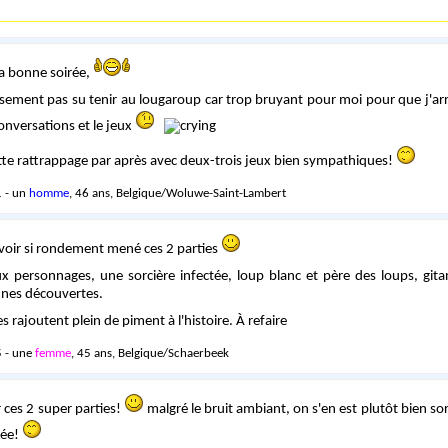
la bonne soirée,
sement pas su tenir au lougaroup car trop bruyant pour moi pour que j'arri
nversations et le jeux
tte rattrappage par après avec deux-trois jeux bien sympathiques!
 - un
homme
, 46 ans, Belgique/Woluwe-Saint-Lambert
voir si rondement mené ces 2 parties
x personnages, une sorcière infectée, loup blanc et père des loups, git
nnes découvertes.
es rajoutent plein de piment à l'histoire. À refaire
 - une
femme
, 45 ans, Belgique/Schaerbeek
 ces 2 super parties!
malgré le bruit ambiant, on s'en est plutôt bien sor
rée!