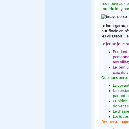
Les nouveaux et
tout du long par
Le loup-garou, e
but finale en ré
les villageois...
Le jeu se joue pa
Pendant l
personnag
aux villag
Le jour, 
paix du vi
Quelques person
La voyant
La sorciè
par potio
Cupidon q
doivent s
Le chasse
Les loups
Des personnages