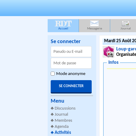
RDT
Accueil
Messagerie
Journal
Se connecter
Mardi 25 Août 2
Loup-garo
Organisate
Infos
Mode anonyme
Menu
♣
Discussions
♣
Journal
♣
Membres
♣
Agenda
♣
Activités