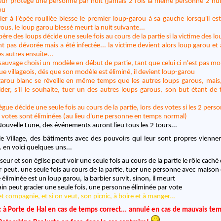
teur protège une personne par nuit (jamais 2 fois la même personne 2 nuit
ou
ier à l'épée rouillée blesse le premier loup-garou à sa gauche lorsqu'il est
ous, le loup garou blessé meurt la nuit suivante...
 père des loups décide une seule fois au cours de la partie si la victime des l
t pas dévorée mais a été infectée... la victime devient alors loup garou et
 autres ensuite...
sauvage choisi un modèle en début de partie, tant que celui ci n'est pas mor
ue villageois, dés que son modèle est éliminé, il devient loup-garou
garou blanc se réveille en même temps que les autres loups garous, mais,
der, s'il le souhaite, tuer un des autres loups garous, son but étant de 
ègue décide une seule fois au cours de la partie, lors des votes si les 2 per
e votes sont éliminées (au lieu d'une personne en temps normal)
Nouvelle Lune, des événements auront lieu tous les 2 tours...
 le Village, des bâtiments avec des pouvoirs qui leur sont propres vienne
. en voici quelques uns...
seur et son église peut voir une seule fois au cours de la partie le rôle cach
r peut, une seule fois au cours de la partie, tuer une personne avec maison e
éliminée est un loup garou, la barbier survit, sinon, il meurt
ain peut gracier une seule fois, une personne éliminée par vote
t compagnie, et si on veut, son picnic, à boire et à manger...
 à Porte de Hal en cas de temps correct... annulé en cas de mauvais te