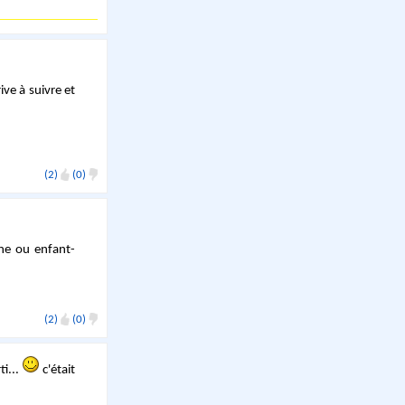
ve à suivre et
(2)
(0)
ane ou enfant-
(2)
(0)
ti...
c'était