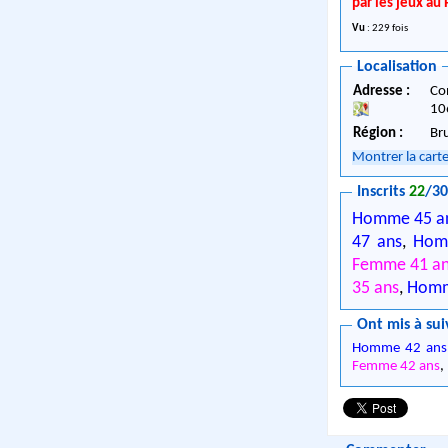
par les jeux au
Vu
: 229 fois
Localisation
Adresse :
Co
10
Région :
Br
Montrer la cart
Inscrits
22
/3
Homme 45 a
47 ans
,
Hom
Femme 41 a
35 ans
,
Homm
Ont mis à sui
Homme 42 ans
Femme 42 ans
,