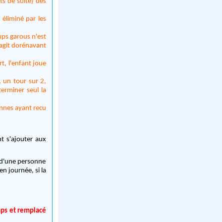
s de suite) des
 éliminé par les
oups garous n'est
 agit dorénavant
t, l'enfant joue
 un tour sur 2,
terminer seul la
sonnes ayant recu
nt s'ajouter aux
é d'une personne
n journée, si la
mps et remplacé