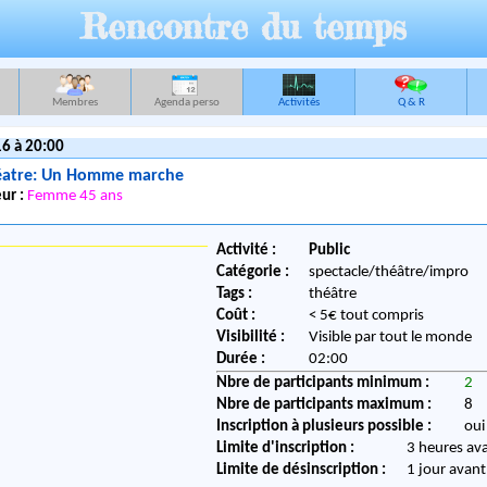
Rencontre du temps
Membres
Agenda perso
Activités
Q & R
6 à 20:00
éatre: Un Homme marche
ur :
Femme 45 ans
Activité :
Public
Catégorie :
spectacle/théâtre/impro
Tags :
théâtre
Coût :
< 5€ tout compris
Visibilité :
Visible par tout le monde
Durée :
02:00
Nbre de participants minimum :
2
Nbre de participants maximum :
8
Inscription à plusieurs possible :
oui
Limite d'inscription :
3 heures av
Limite de désinscription :
1 jour avant