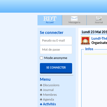
RDT
Accueil
Messagerie
Journal
Se connecter
Lundi 23 Mai 201
Lundi-Th
Organisate
Infos
Mode anonyme
Menu
♣
Discussions
♣
Journal
♣
Membres
♣
Agenda
♣
Activités