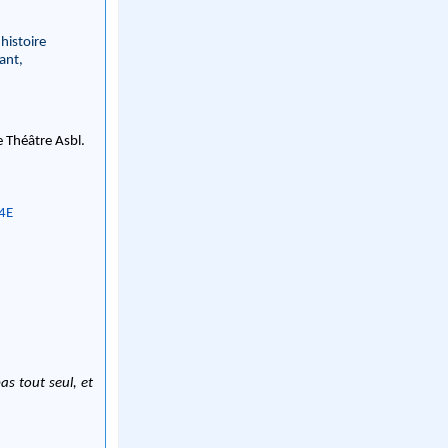
 histoire
tant,
e Théâtre Asbl.
4E
as tout seul, et