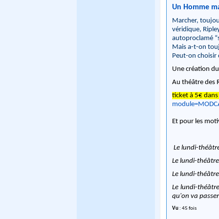
Un Homme m
Marcher, toujours
véridique, Ripley
autoproclamé “s
Mais a-t-on touj
Peut-on choisir 
Une création du 
Au théâtre des 
ticket à 5€ dans
module=MODCA
Et pour les moti
Le lundi-théâtre
Le lundi-théâtre
Le lundi-théâtre
Le lundi-théâtre
qu'on va passe
Vu
: 45 fois