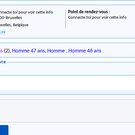
Point de rendez-vous :
nnecte toi pour voir cette info
Connecte toi pour voir cette info
00
-
Bruxelles
uxelles,
Belgique
e
>>
ns
(2),
Homme 47 ans
,
Homme
,
Homme 46 ans
vre