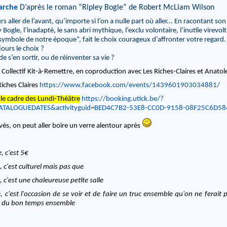
arche
D’après le roman “Ripley Bogle” de Robert McLiam Wilson
 aller de l’avant, qu’importe si l’on a nulle part où aller... En racontant son
 Bogle, l’inadapté, le sans abri mythique, l’exclu volontaire, l’inutile virevol
ymbole de notre époque”, fait le choix courageux d’affronter votre regard.
ours le choix ?
de s’en sortir, ou de réinventer sa vie ?
Collectif Kit-à-Remettre, en coproduction avec Les Riches-Claires et Anatol
Riches Claires
https://www.facebook.com/events/1439601903034881/
 le cadre des Lundi-Théâtre
https://booking.utick.be/?
TALOGUEDATES&activityguid=BED4C7B2-53E8-CC0D-9158-08F25C6D58
vés, on peut aller boire un verre alentour après
, c'est 5€
, c'est culturel mais pas que
, c'est une chaleureuse petite salle
, c'est l'occasion de se voir et de faire un truc ensemble qu'on ne ferait p
r du bon temps ensemble