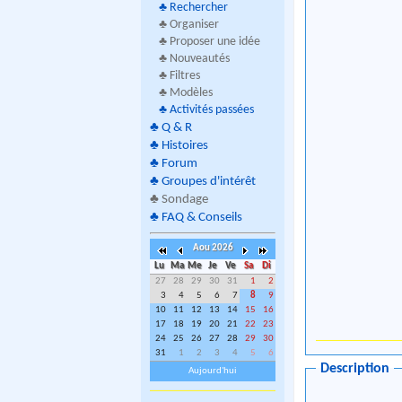
♣
Rechercher
♣ Organiser
♣ Proposer une idée
♣ Nouveautés
♣ Filtres
♣ Modèles
♣
Activités passées
♣
Q & R
♣
Histoires
♣
Forum
♣
Groupes d'intérêt
♣
Sondage
♣
FAQ & Conseils
Aou 2026
Lu
Ma
Me
Je
Ve
Sa
Di
27
28
29
30
31
1
2
3
4
5
6
7
8
9
10
11
12
13
14
15
16
17
18
19
20
21
22
23
24
25
26
27
28
29
30
31
1
2
3
4
5
6
Description
Aujourd'hui