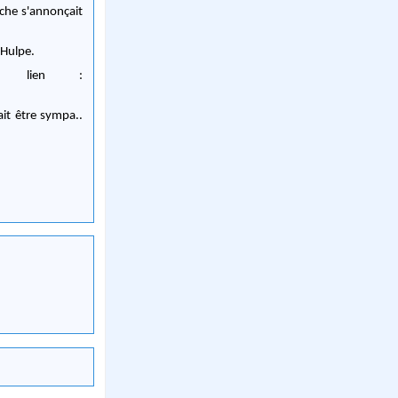
nche s'annonçait
 Hulpe.
e lien :
ait être sympa..