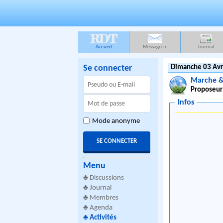
RDT
Accueil
Messagerie
Journal
Se connecter
Dimanche 03 Avr
Marche &
Proposeur
Infos
Mode anonyme
Menu
♣
Discussions
♣
Journal
♣
Membres
♣
Agenda
♣
Activités