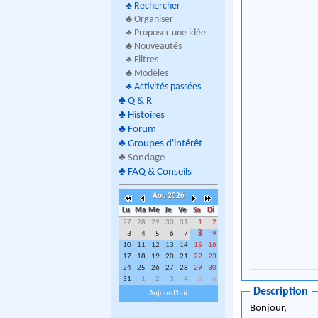
♣
Rechercher
♣ Organiser
♣ Proposer une idée
♣ Nouveautés
♣ Filtres
♣ Modèles
♣
Activités passées
♣
Q & R
♣
Histoires
♣
Forum
♣
Groupes d'intérêt
♣
Sondage
♣
FAQ & Conseils
Aou 2026
Lu
Ma
Me
Je
Ve
Sa
Di
27
28
29
30
31
1
2
3
4
5
6
7
8
9
10
11
12
13
14
15
16
17
18
19
20
21
22
23
24
25
26
27
28
29
30
31
1
2
3
4
5
6
Description
Aujourd'hui
Bonjour,