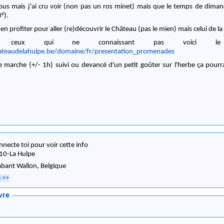
vous mais j'ai cru voir (non pas un ros minet) mais que le temps de dima
°).
 en profiter pour aller (re)découvrir le Château (pas le mien) mais celui de la
 ceux qui ne connaissant pas voici l
ateaudelahulpe.be/domaine/fr/presentation_promenades
te marche (+/- 1h) suivi ou devancé d'un petit goûter sur l'herbe ça pourr
nnecte toi pour voir cette info
10
-
La Hulpe
abant Wallon,
Belgique
e
>>
vre