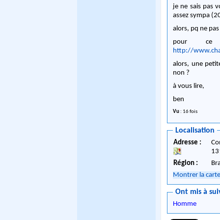
je ne sais pas 
assez sympa (20
alors, pq ne pas
pour ce
http://www.ch
alors, une peti
non ?
à vous lire,
ben
Vu
: 16 fois
Localisation
Adresse :
Co
13
Région :
Br
Montrer la cart
Ont mis à sui
Homme