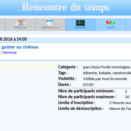
Rencontre du temps
Membres
Agenda perso
Activités
Q & R
il 2016 à 14:00
 goûter au château
 :
Homme
Catégorie :
parc/bois/forêt/montagne
Tags :
détente, balade, randonné
Visibilité :
Visible par tout le monde
Durée :
03:00
Nbre de participants minimum :
2
Nbre de participants maximum :
10
Limite d'inscription :
2 heures av
Limite de désinscription :
Heure de l'a