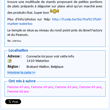
trouve une multitude de stands proposant de petites portions
de plats préparés à déguster sur place ainsi qu'un marché avec
des produits thaï. Super bon
Plus d'info/photos sur Yelp:
http://fr.yelp.be/biz/tha%C3%AF-
market-waterloo
Le temple se situe au niveau du rond point près du Bowl Factory
et du Peanuts.
Vu
: 268 fois
Localisation
Adresse :
Connecte toi pour voir cette info
1410
-
Waterloo
Région :
Brabant Wallon,
Belgique
Montrer la carte
>>
Ont mis à suivre
Femme 47 ans
,
Femme 49 ans
,
Femme 41 ans
,
Femme 45 ans
,
Femme 46 ans