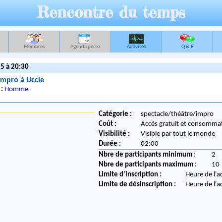
Rencontre du temps
Membres
Agenda perso
Activités
Q & R
5 à 20:30
impro à Uccle
 :
Homme
Catégorie :
spectacle/théâtre/impro
Coût :
Accès gratuit et consommat
Visibilité :
Visible par tout le monde
Durée :
02:00
Nbre de participants minimum :
2
Nbre de participants maximum :
10
Limite d'inscription :
Heure de l'a
Limite de désinscription :
Heure de l'a