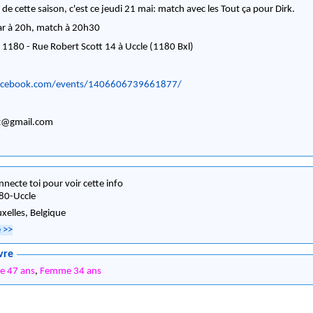
 de cette saison, c'est ce jeudi 21 mai: match avec les Tout ça pour Dirk.
ar à 20h, match à 20h30
 1180 - Rue Robert Scott 14 à Uccle (1180 Bxl)
acebook.com/events/1406606739661877/
ot@gmail.com
nnecte toi pour voir cette info
80
-
Uccle
uxelles,
Belgique
e
>>
vre
 47 ans
,
Femme 34 ans