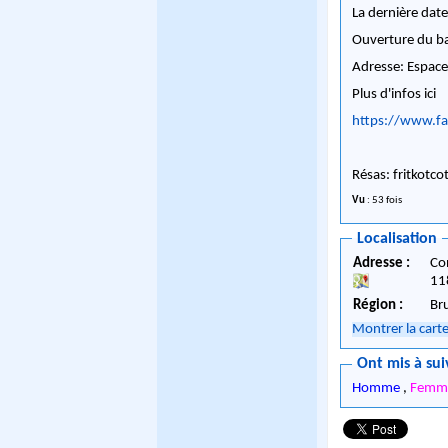
La dernière date
Ouverture du b
Adresse: Espace
Plus d'infos ici
https://www.f
Résas:
fritkotc
Vu
: 53 fois
Localisation
Adresse :
Co
11
Région :
Br
Montrer la cart
Ont mis à sui
Homme
,
Femme