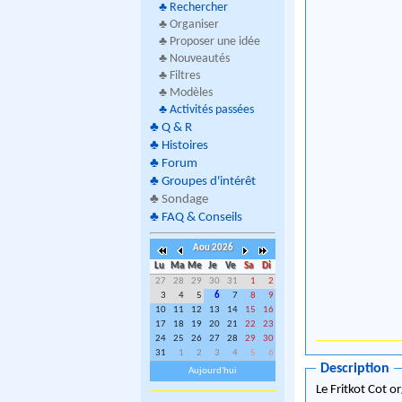
♣
Rechercher
♣ Organiser
♣ Proposer une idée
♣ Nouveautés
♣ Filtres
♣ Modèles
♣
Activités passées
♣
Q & R
♣
Histoires
♣
Forum
♣
Groupes d'intérêt
♣
Sondage
♣
FAQ & Conseils
Aou 2026
Lu
Ma
Me
Je
Ve
Sa
Di
27
28
29
30
31
1
2
3
4
5
6
7
8
9
10
11
12
13
14
15
16
17
18
19
20
21
22
23
24
25
26
27
28
29
30
31
1
2
3
4
5
6
Description
Aujourd'hui
Le Fritkot Cot o