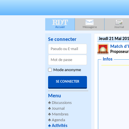
RDT
Accueil
Messagerie
Journal
Se connecter
Jeudi 21 Mai 201
Match d'
Proposeur
Infos
Mode anonyme
Menu
♣
Discussions
♣
Journal
♣
Membres
♣
Agenda
♣
Activités