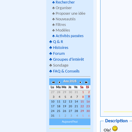
♣
Rechercher
♣ Organiser
♣ Proposer une idée
♣ Nouveautés
♣ Filtres
♣ Modèles
♣
Activités passées
♣
Q & R
♣
Histoires
♣
Forum
♣
Groupes d'intérêt
♣
Sondage
♣
FAQ & Conseils
Aou 2026
Lu
Ma
Me
Je
Ve
Sa
Di
27
28
29
30
31
1
2
3
4
5
6
7
8
9
10
11
12
13
14
15
16
17
18
19
20
21
22
23
24
25
26
27
28
29
30
31
1
2
3
4
5
6
Description
Aujourd'hui
Ola!