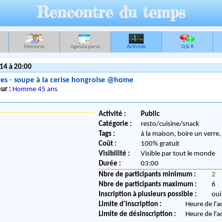
Rencontre du temps
Membres
Agenda perso
Activités
Q & R
14 à 20:00
es - soupe à la cerise hongroise @home
ur :
Homme 45 ans
Activité :
Public
Catégorie :
resto/cuisine/snack
Tags :
à la maison, boire un verre,
Coût :
100% gratuit
Visibilité :
Visible par tout le monde
Durée :
03:00
Nbre de participants minimum :
2
Nbre de participants maximum :
6
Inscription à plusieurs possible :
oui
Limite d'inscription :
Heure de l'a
Limite de désinscription :
Heure de l'a