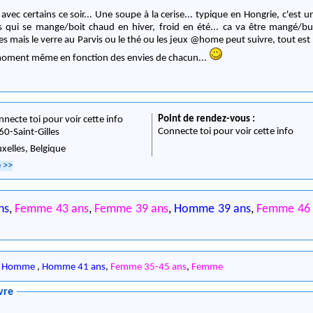
vec certains ce soir... Une soupe à la cerise... typique en Hongrie, c'est 
s qui se mange/boit chaud en hiver, froid en été... ca va être mangé/bu
 mais le verre au Parvis ou le thé ou les jeux @home peut suivre, tout est 
e moment même en fonction des envies de chacun...
Point de rendez-vous :
nnecte toi pour voir cette info
Connecte toi pour voir cette info
60
-
Saint-Gilles
uxelles,
Belgique
e
>>
ns
,
Femme 43 ans
,
Femme 39 ans
,
Homme 39 ans
,
Femme 46 
,
Homme
,
Homme 41 ans
,
Femme 35-45 ans
,
Femme
vre