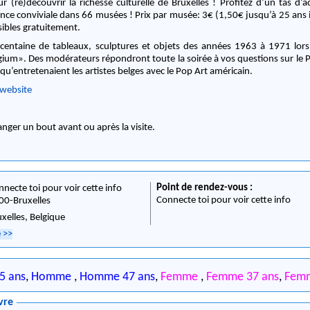
 (re)découvrir la richesse culturelle de Bruxelles ! Profitez d’un tas d’act
ce conviviale dans 66 musées ! Prix par musée: 3€ (1,50€ jusqu’à 25 ans i
sibles gratuitement.
entaine de tableaux, sculptures et objets des années 1963 à 1971 lors 
gium». Des modérateurs répondront toute la soirée à vos questions sur le P
s qu’entretenaient les artistes belges avec le Pop Art américain.
website
nger un bout avant ou après la visite.
Point de rendez-vous :
nnecte toi pour voir cette info
Connecte toi pour voir cette info
00
-
Bruxelles
uxelles,
Belgique
e
>>
5 ans
,
Homme
,
Homme 47 ans
,
Femme
,
Femme 37 ans
,
Fem
vre