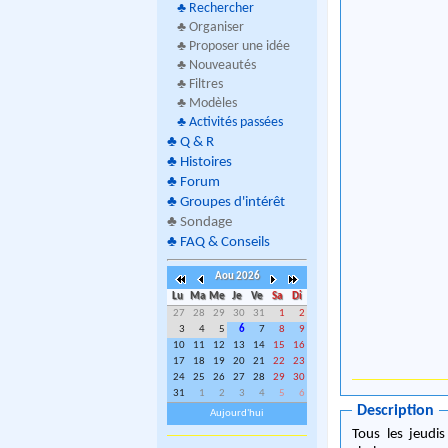
♣
Rechercher
♣ Organiser
♣ Proposer une idée
♣ Nouveautés
♣ Filtres
♣ Modèles
♣
Activités passées
♣
Q & R
♣
Histoires
♣
Forum
♣
Groupes d'intérêt
♣
Sondage
♣
FAQ & Conseils
Aou 2026
Lu
Ma
Me
Je
Ve
Sa
Di
27
28
29
30
31
1
2
3
4
5
6
7
8
9
10
11
12
13
14
15
16
17
18
19
20
21
22
23
24
25
26
27
28
29
30
31
1
2
3
4
5
6
Description
Aujourd'hui
Tous les jeudi