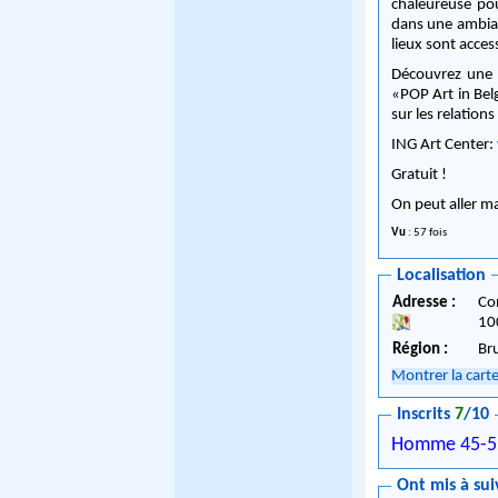
chaleureuse pour
dans une ambian
lieux sont acces
Découvrez une c
«POP Art in Bel
sur les relation
ING Art Center:
Gratuit !
On peut aller ma
Vu
: 57 fois
Localisation
Adresse :
Co
10
Région :
Br
Montrer la cart
Inscrits
7
/10
Homme 45-5
Ont mis à sui