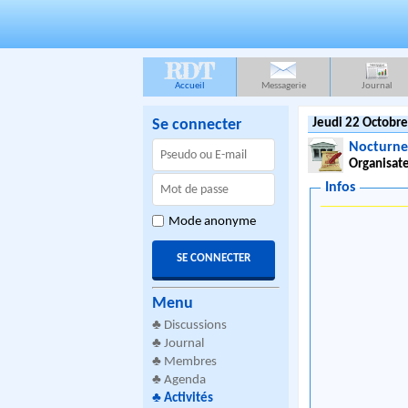
RDT
Accueil
Messagerie
Journal
Se connecter
Jeudi 22 Octobre
Nocturne
Organisate
Infos
Mode anonyme
Menu
♣
Discussions
♣
Journal
♣
Membres
♣
Agenda
♣
Activités