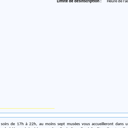
Limite de désinscription :
Heure de l'a
s soirs de 17h à 22h, au moins sept musées vous accueilleront dans 