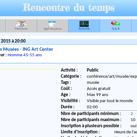
Rencontre du temps
Membres
Agenda perso
Activités
Q & R
 2015 à 20:00
s Musées - ING Art Center
ur :
Homme 45-55 ans
Activité :
Public
Catégorie :
conférence/art/musée/ex
Tags :
musée
Coût :
Accès gratuit
Age :
Max 99 ans
Visibilité :
Visible par tout le monde
Durée :
02:00
Nbre de participants minimum :
2
Nbre de participants maximum :
10
Inscription à plusieurs possible :
oui
Limite d'inscription :
Heure de l'a