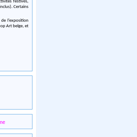
ivités festives,
nclus). Certains
de l’exposition
op Art belge, et
me