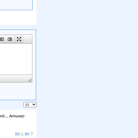
ment... Amusez-
(0)
(0)