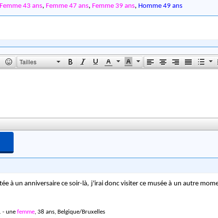
Femme 43 ans
,
Femme 47 ans
,
Femme 39 ans
,
Homme 49 ans
Tailles
vitée à un anniversaire ce soir-là, j'irai donc visiter ce musée à un autre mo
 - une
femme
, 38 ans, Belgique/Bruxelles