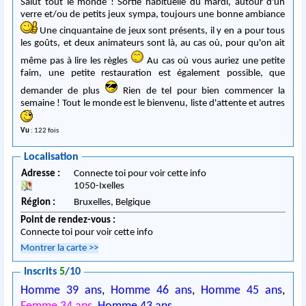
Salut tout le monde ! Sortie habituelle du mardi, autour d'un
Une cinquantaine de jeux sont présents, il y en a pour tous
les goûts, et deux animateurs sont là, au cas où, pour qu'on ait
même pas à lire les règles
Au cas où vous auriez une petite
faim, une petite restauration est également possible, que
demander de plus
Rien de tel pour bien commencer la
semaine ! Tout le monde est le bienvenu, liste d'attente et autres
Vu
: 122 fois
Localisation
Adresse :
Connecte toi pour voir cette info
1050
-
Ixelles
Région :
Bruxelles,
Belgique
Point de rendez-vous :
Connecte toi pour voir cette info
Montrer la carte
>>
Inscrits
5
/10
Homme 39 ans
,
Homme 46 ans
,
Homme 45 ans
,