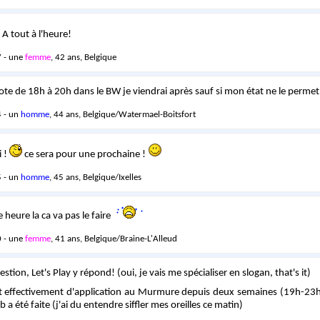
A tout à l'heure!
 - une
femme
, 42 ans, Belgique
pote de 18h à 20h dans le BW je viendrai après sauf si mon état ne le permet 
 - un
homme
, 44 ans, Belgique/Watermael-Boitsfort
i !
ce sera pour une prochaine !
 - un
homme
, 45 ans, Belgique/Ixelles
 heure la ca va pas le faire
 - une
femme
, 41 ans, Belgique/Braine-L'Alleud
tion, Let's Play y répond! (oui, je vais me spécialiser en slogan, that's it)
st effectivement d'application au Murmure depuis deux semaines (19h-23h)
b a été faite (j'ai du entendre siffler mes oreilles ce matin)