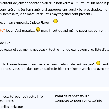
 autour de jeux de société et/ou d'un bon verre au Murmure, un bar à la pl
sont présents (et j'en ramènerai quelques uns aussi - bang et shadow hunt
, si nécessaire, 2 animateurs de Let's play together sont présents...
 un bar sympa situé place Flagey...
te?
jouer c'est gratuit...
mais il faut quand même payer ses consommati
 de 19h...
uveaux et des moins nouveaux, tout le monde étant bienvenu, liste d'atte
 la bonne humeur, un verre en main et/ou devant un jeu!
ambi
 rendez-vous, en plus, c'est histoire de bien terminer le week-end avec p
Point de rendez-vous :
nnecte toi pour voir cette info
Connecte toi pour voir cette info
50
-
Ixelles
uxelles,
Belgique