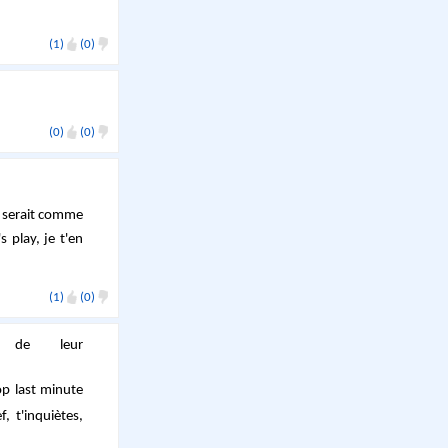
(1)
(0)
(0)
(0)
ça serait comme
 play, je t'en
(1)
(0)
a de leur
op last minute
, t'inquiètes,