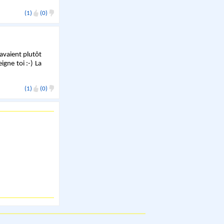
(1)
(0)
 avaient plutôt
gne toi :-) La
(1)
(0)