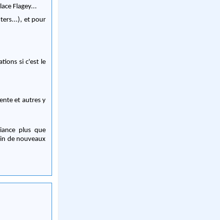
ace Flagey...
ers...), et pour
ons si c'est le
nte et autres y
ance plus que
lein de nouveaux