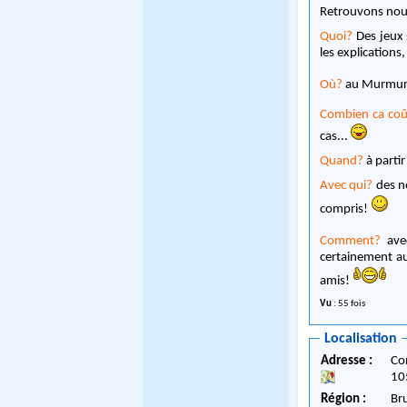
Retrouvons nous
Quoi?
Des jeux 
les explications
Où?
au Murmure,
Combien ca coû
cas...
Quand?
à partir
Avec qui?
des no
compris!
Comment?
avec
certainement au
amis!
Vu
: 55 fois
Localisation
Adresse :
Co
10
Région :
Br