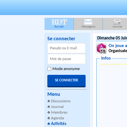
RDT
Accueil
Messagerie
Journal
Se connecter
Dimanche 05 Jui
On joue 
Organisate
Infos
Mode anonyme
Menu
♣
Discussions
♣
Journal
♣
Membres
♣
Agenda
♣
Activités