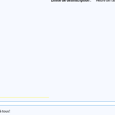
Limite de désinscription :
Heure de l'a
à tous!