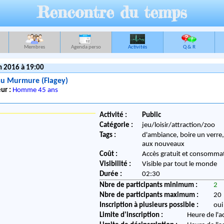
Rencontre du temps
Membres
Agenda perso
Activités
Q & R
n 2016 à 19:00
au Murmure (Flagey)
ur :
Homme 45 ans
Activité :
Public
Catégorie :
jeu/loisir/attraction/zoo
Tags :
d'ambiance, boire un verre
aux nouveaux
Coût :
Accès gratuit et consommat
Visibilité :
Visible par tout le monde
Durée :
02:30
Nbre de participants minimum :
2
Nbre de participants maximum :
20
Inscription à plusieurs possible :
oui
Limite d'inscription :
Heure de l'a