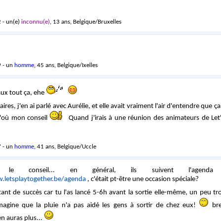
 - un(e)
inconnu(e)
, 13 ans, Belgique/Bruxelles
 - un
homme
, 45 ans, Belgique/Ixelles
ux tout ça, ehe
ires, j'en ai parlé avec Aurélie, et elle avait vraiment l'air d'entendre que 
d'où mon conseil
Quand j'irais à une réunion des animateurs de Let's
 - un
homme
, 41 ans, Belgique/Uccle
 le conseil... en général, ils suivent l'agend
.letsplaytogether.be/agenda
, c'était pt-être une occasion spéciale?
tant de succès car tu l'as lancé 5-6h avant la sortie elle-même, un peu tr
imagine que la pluie n'a pas aidé les gens à sortir de chez eux!
bref
en auras plus...