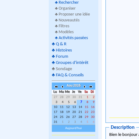
♣
Rechercher
♣ Organiser
♣ Proposer une idée
♣ Nouveautés
♣ Filtres
♣ Modèles
♣
Activités passées
♣
Q & R
♣
Histoires
♣
Forum
♣
Groupes d'intérêt
♣
Sondage
♣
FAQ & Conseils
Aou 2026
Lu
Ma
Me
Je
Ve
Sa
Di
27
28
29
30
31
1
2
3
4
5
6
7
8
9
10
11
12
13
14
15
16
17
18
19
20
21
22
23
24
25
26
27
28
29
30
31
1
2
3
4
5
6
Description
Aujourd'hui
Bien le bonjour 