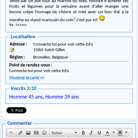
Tenté par un ptit tour au marché du midi, histoire d'acheter ses
fruits et légumes pour la semaine avant d'aller manger une
bonne crêpe fromage de chèvre et miel avec un bon thé à la
menthe au stand marocain du coin? c'est par ici!
Vu
: 193 fois
Localisation
Adresse :
Connecte toi pour voir cette info
1060
-
Saint-Gilles
Région :
Bruxelles,
Belgique
Point de rendez-vous :
Connecte toi pour voir cette info
Montrer la carte
>>
Inscrits
2
/10
Homme 45 ans
,
Homme 39 ans
Commenter
Tailles