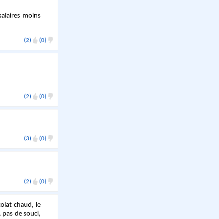
alaires moins
(2)
(0)
(2)
(0)
(3)
(0)
(2)
(0)
olat chaud, le
 pas de souci,