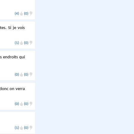
(4)
(0)
es. Si je vois
(1)
(0)
es endroits qui
(0)
(0)
 donc on verra
(0)
(0)
(1)
(0)