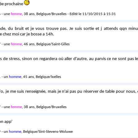
née prochaine
 - une
femme
, 38 ans, Belgique/Bruxelles - Edité le 11/10/2015 à 15:31
e, du bruit et je vous trouve pas. Je suis sortie et j attends qqn minut
e chez moi car je bosse a 14h.
 - une
femme
, 46 ans, Belgique/Saint-Gilles
s de stress, sinon on regardera où aller d'autre, au parvis ce ne sont pas l
 - un
homme
, 45 ans, Belgique/Ixelles
o, je me suis renseignée, mais je n'ai pas pu réserver de table pour nous,
 - une
femme
, 38 ans, Belgique/Bruxelles
on app'
 - un
homme
, Belgique/Sint-Stevens-Woluwe