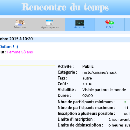
Rencontre du temps
Membres
Agenda perso
Activités
Q & R
obre 2015 à 10:30
 Oxfam ! :)
ur :
Femme 38 ans
Activité :
Public
Catégorie :
resto/cuisine/snack
Tags :
autre
Coût :
< 10€
Visibilité :
Visible par tout le monde
Durée :
02:00
Nbre de participants minimum :
3
Nbre de participants maximum :
11
Inscription à plusieurs possible :
oui
Limite d'inscription :
1 jour avant
Limite de désinscription :
6 heures av