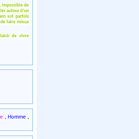
, impossible de
bler autour d’un
am est parfois
 de faire mieux
aisir de vivre
me
,
Homme
,