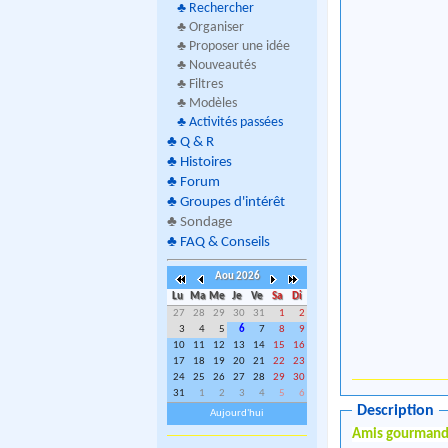
♣
Rechercher
♣ Organiser
♣ Proposer une idée
♣ Nouveautés
♣ Filtres
♣ Modèles
♣
Activités passées
♣
Q & R
♣
Histoires
♣
Forum
♣
Groupes d'intérêt
♣
Sondage
♣
FAQ & Conseils
Aou 2026
Lu
Ma
Me
Je
Ve
Sa
Di
27
28
29
30
31
1
2
3
4
5
6
7
8
9
10
11
12
13
14
15
16
17
18
19
20
21
22
23
24
25
26
27
28
29
30
31
1
2
3
4
5
6
Description
Aujourd'hui
Amis gourmand