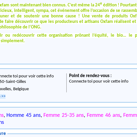
e
 Oxfam sont maintenant bien connus. C’est même la 24
édition ! Pourtant
élicieux, intelligent, sympa, cet événement offre l’occasion de se rassem
euner et de soutenir une bonne cause ! Une vente de produits Oxf
de faire découvrir ce que les producteurs et artisans Oxfam réalisent et
philosophie de l'ONG.
r ou redécouvrir cette organisation prônant l’équité, le bio… le pl
 simplement.
Point de rendez-vous :
nnecte toi pour voir cette info
Connecte toi pour voir cette info
60
-
Saint-Gilles
uxelles,
Belgique
e
>>
ns
,
Homme 45 ans
,
Femme 25-35 ans
,
Femme 46 ans
,
Fem
ns
vre