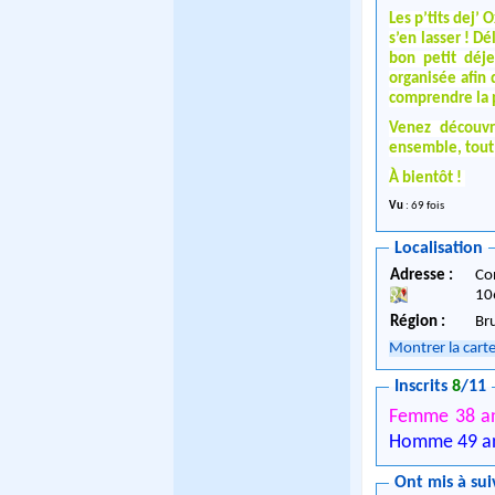
Les p’tits dej’
s’en lasser ! D
bon petit déj
organisée afin 
comprendre la 
Venez découvri
ensemble, tout
À bientôt !
Vu
: 69 fois
Localisation
Adresse :
Co
10
Région :
Br
Montrer la cart
Inscrits
8
/11
Femme 38 a
Homme 49 a
Ont mis à sui