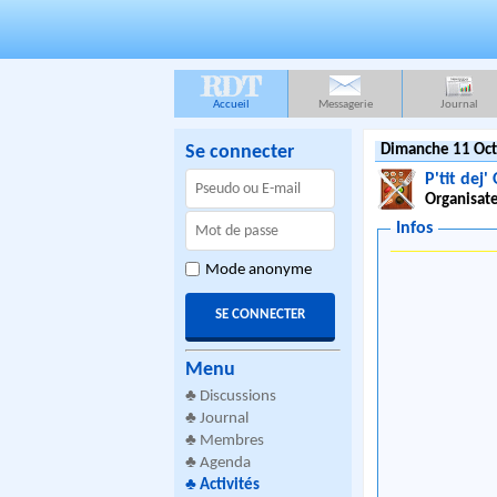
RDT
Accueil
Messagerie
Journal
Se connecter
Dimanche 11 Oct
P'tit dej'
Organisate
Infos
Mode anonyme
Menu
♣
Discussions
♣
Journal
♣
Membres
♣
Agenda
♣
Activités