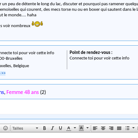
r un peu de détente le long du lac, discuter et pourquoi pas ramener quelqu
s demoiselles qui courent, des mecs torse nu ou en boxer qui sautent dans le l
out le monde.... haha
us voir nombreux
Point de rendez-vous :
nnecte toi pour voir cette info
Connecte toi pour voir cette info
00
-
Bruxelles
uxelles,
Belgique
e
>>
ns
,
Femme 48 ans
(2)
Tailles