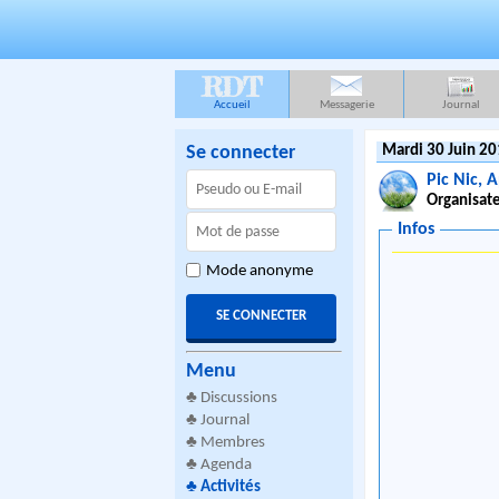
RDT
Accueil
Messagerie
Journal
Se connecter
Mardi 30 Juin 20
Pic Nic, 
Organisate
Infos
Mode anonyme
Menu
♣
Discussions
♣
Journal
♣
Membres
♣
Agenda
♣
Activités