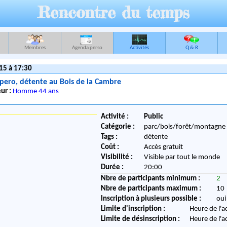
Rencontre du temps
Membres
Agenda perso
Activités
Q & R
15 à 17:30
Apero, détente au Bois de la Cambre
ur :
Homme 44 ans
Activité :
Public
Catégorie :
parc/bois/forêt/montagne
Tags :
détente
Coût :
Accès gratuit
Visibilité :
Visible par tout le monde
Durée :
20:00
Nbre de participants minimum :
2
Nbre de participants maximum :
10
Inscription à plusieurs possible :
oui
Limite d'inscription :
Heure de l'a
Limite de désinscription :
Heure de l'a