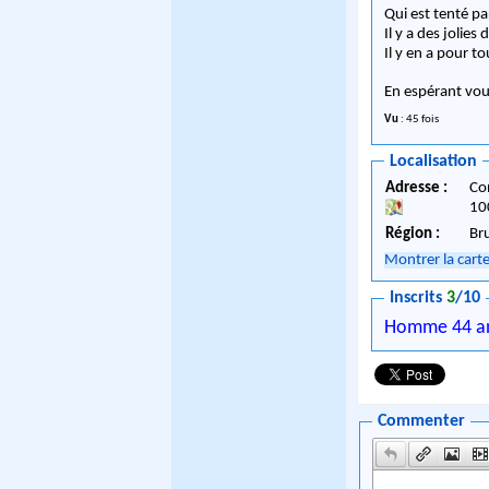
Qui est tenté pa
Il y a des jolie
Il y en a pour t
En espérant vo
Vu
: 45 fois
Localisation
Adresse :
Co
10
Région :
Br
Montrer la cart
Inscrits
3
/10
Homme 44 a
Commenter