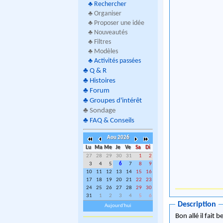
♣
Rechercher
♣ Organiser
♣ Proposer une idée
♣ Nouveautés
♣ Filtres
♣ Modèles
♣
Activités passées
♣
Q & R
♣
Histoires
♣
Forum
♣
Groupes d'intérêt
♣
Sondage
♣
FAQ & Conseils
Aou 2026
Lu
Ma
Me
Je
Ve
Sa
Di
27
28
29
30
31
1
2
3
4
5
6
7
8
9
10
11
12
13
14
15
16
17
18
19
20
21
22
23
24
25
26
27
28
29
30
31
1
2
3
4
5
6
Description
Aujourd'hui
Bon allé il fait 