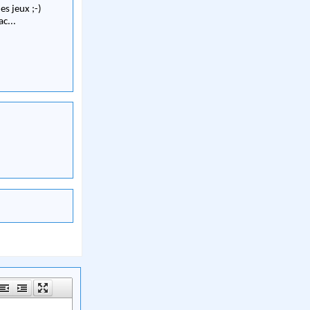
es jeux ;-)
ac...