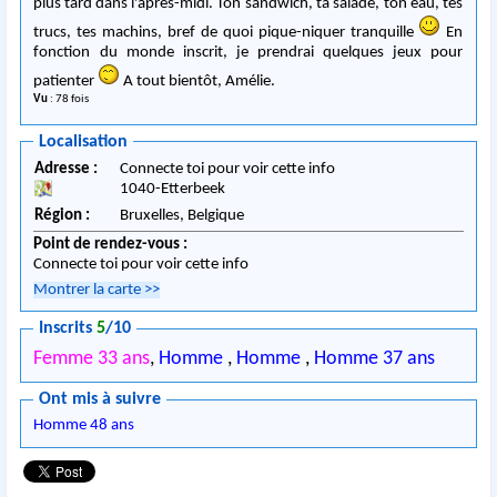
plus tard dans l'après-midi. Ton sandwich, ta salade, ton eau, tes
trucs, tes machins, bref de quoi pique-niquer tranquille
En
fonction du monde inscrit, je prendrai quelques jeux pour
patienter
A tout bientôt, Amélie.
Vu
: 78 fois
Localisation
Adresse :
Connecte toi pour voir cette info
1040
-
Etterbeek
Région :
Bruxelles,
Belgique
Point de rendez-vous :
Connecte toi pour voir cette info
Montrer la carte
>>
Inscrits
5
/10
Femme 33 ans
,
Homme
,
Homme
,
Homme 37 ans
Ont mis à suivre
Homme 48 ans