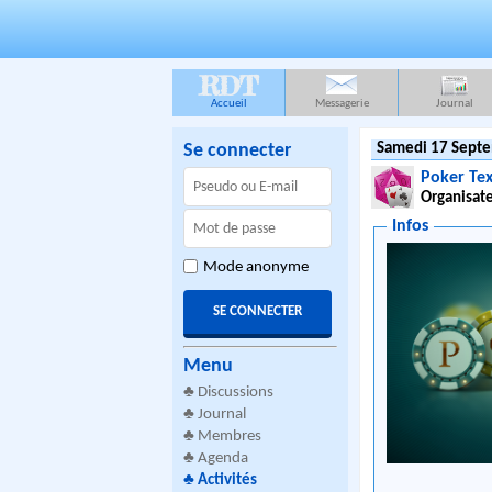
RDT
Accueil
Messagerie
Journal
Se connecter
Samedi 17 Septe
Poker Te
Organisate
Infos
Mode anonyme
Menu
♣
Discussions
♣
Journal
♣
Membres
♣
Agenda
♣
Activités