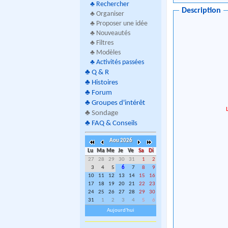
♣
Rechercher
Description
♣ Organiser
♣ Proposer une idée
♣ Nouveautés
♣ Filtres
♣ Modèles
♣
Activités passées
♣
Q & R
♣
Histoires
♣
Forum
♣
Groupes d'intérêt
♣
Sondage
♣
FAQ & Conseils
Aou 2026
Lu
Ma
Me
Je
Ve
Sa
Di
27
28
29
30
31
1
2
3
4
5
6
7
8
9
10
11
12
13
14
15
16
17
18
19
20
21
22
23
24
25
26
27
28
29
30
31
1
2
3
4
5
6
Aujourd'hui