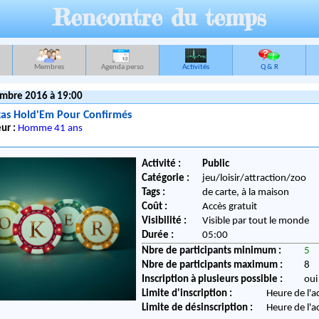
Rencontre du temps
Membres
Agenda perso
Activités
Q & R
mbre 2016 à 19:00
xas Hold'Em Pour Confirmés
ur :
Homme 41 ans
Activité :
Public
Catégorie :
jeu/loisir/attraction/zoo
Tags :
de carte, à la maison
Coût :
Accès gratuit
Visibilité :
Visible par tout le monde
Durée :
05:00
Nbre de participants minimum :
5
Nbre de participants maximum :
8
Inscription à plusieurs possible :
oui
Limite d'inscription :
Heure de l'a
Limite de désinscription :
Heure de l'a