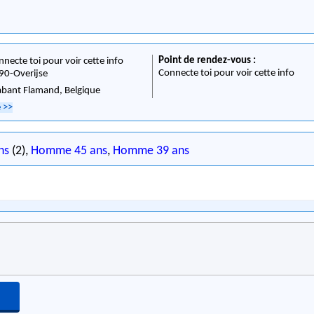
Point de rendez-vous :
nnecte toi pour voir cette info
Connecte toi pour voir cette info
90
-
Overijse
abant Flamand,
Belgique
e
>>
ns
(2),
Homme 45 ans
,
Homme 39 ans