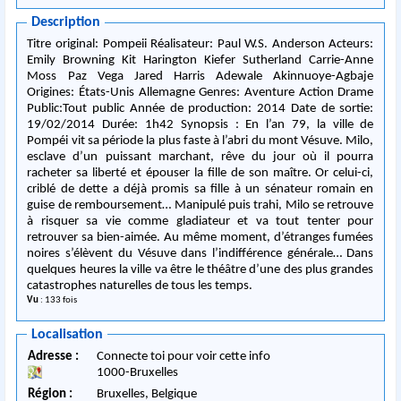
Description
Titre original: Pompeii Réalisateur: Paul W.S. Anderson Acteurs:
Emily Browning Kit Harington Kiefer Sutherland Carrie-Anne
Moss Paz Vega Jared Harris Adewale Akinnuoye-Agbaje
Origines: États-Unis Allemagne Genres: Aventure Action Drame
Public:Tout public Année de production: 2014 Date de sortie:
19/02/2014 Durée: 1h42 Synopsis : En l’an 79, la ville de
Pompéi vit sa période la plus faste à l’abri du mont Vésuve. Milo,
esclave d’un puissant marchant, rêve du jour où il pourra
racheter sa liberté et épouser la fille de son maître. Or celui-ci,
criblé de dette a déjà promis sa fille à un sénateur romain en
guise de remboursement… Manipulé puis trahi, Milo se retrouve
à risquer sa vie comme gladiateur et va tout tenter pour
retrouver sa bien-aimée. Au même moment, d’étranges fumées
noires s’élèvent du Vésuve dans l’indifférence générale… Dans
quelques heures la ville va être le théâtre d’une des plus grandes
catastrophes naturelles de tous les temps.
Vu
: 133 fois
Localisation
Adresse :
Connecte toi pour voir cette info
1000
-
Bruxelles
Région :
Bruxelles,
Belgique