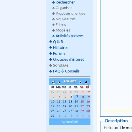
♣
Rechercher
♣ Organiser
♣ Proposer une idée
♣ Nouveautés
♣ Filtres
♣ Modèles
♣
Activités passées
♣
Q & R
♣
Histoires
♣
Forum
♣
Groupes d'intérêt
♣
Sondage
♣
FAQ & Conseils
Aou 2026
Lu
Ma
Me
Je
Ve
Sa
Di
27
28
29
30
31
1
2
3
4
5
6
7
8
9
10
11
12
13
14
15
16
17
18
19
20
21
22
23
24
25
26
27
28
29
30
31
1
2
3
4
5
6
Description
Aujourd'hui
Hello tout le mo