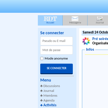
RDT
Accueil
Messagerie
Journal
Se connecter
Samedi 24 Octob
Pré soiré
Organisate
Infos
Mode anonyme
Menu
♣
Discussions
♣
Journal
♣
Membres
♣
Agenda
♣
Activités