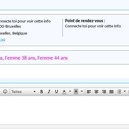
Point de rendez-vous :
nnecte toi pour voir cette info
Connecte toi pour voir cette info
00
-
Bruxelles
uxelles,
Belgique
e
>>
ns
,
Femme 38 ans
,
Femme 44 ans
Tailles