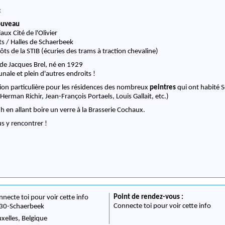
:
ouveau
aux Cité de l'Olivier
ts / Halles de Schaerbeek
ôts de la STIB (écuries des trams à traction chevaline)
 de Jacques Brel, né en 1929
ale et plein d'autres endroits !
ion particulière pour les résidences des nombreux
peintres
qui ont habité 
Herman Richir, Jean-François Portaels, Louis Gallait, etc.)
 en allant boire un verre à la Brasserie Cochaux.
us y rencontrer !
Point de rendez-vous :
nnecte toi pour voir cette info
Connecte toi pour voir cette info
30
-
Schaerbeek
uxelles,
Belgique