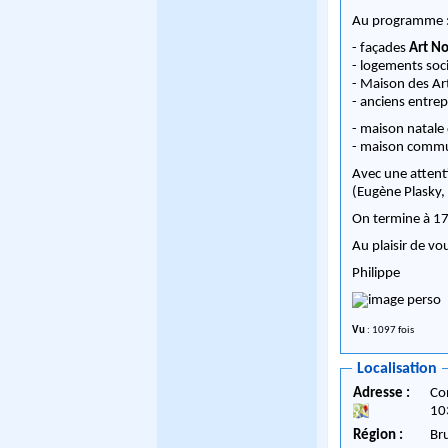
Au programme 
- façades
Art N
- logements soci
- Maison des Ar
- anciens entrep
- maison natale
- maison commun
Avec une attent
(Eugène Plasky, 
On termine à 17h
Au plaisir de vo
Philippe
Vu
: 1097 fois
Localisation
Adresse :
Co
10
Région :
Br