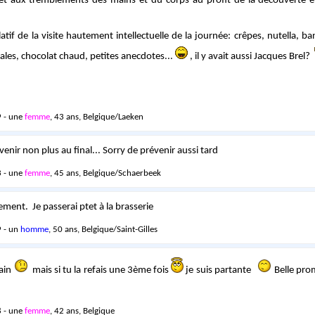
d et aux tremblements des mains et du corps au profit de la découverte 
latif de la visite hautement intellectuelle de la journée: crêpes, nutella, 
cales, chocolat chaud, petites anecdotes...
, il y avait aussi Jacques Brel?
 - une
femme
, 43 ans, Belgique/Laeken
 venir non plus au final... Sorry de prévenir aussi tard
 - une
femme
, 45 ans, Belgique/Schaerbeek
ement. Je passerai ptet à la brasserie
 - un
homme
, 50 ans, Belgique/Saint-Gilles
ain
mais si tu la refais une 3ème fois
je suis partante
Belle pro
 - une
femme
, 42 ans, Belgique