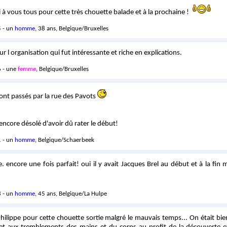
i à vous tous pour cette très chouette balade et à la prochaine !
 - un
homme
, 38 ans, Belgique/Bruxelles
r l organisation qui fut intéressante et riche en explications.
 - une
femme
, Belgique/Bruxelles
sont passés par la rue des Pavots
encore désolé d'avoir dû rater le début!
 - un
homme
, Belgique/Schaerbeek
e. encore une fois parfait! oui il y avait Jacques Brel au début et à la fin
 - un
homme
, 45 ans, Belgique/La Hulpe
hilippe pour cette chouette sortie malgré le mauvais temps... On était b