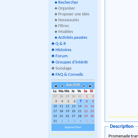
♣
Rechercher
♣ Organiser
♣ Proposer une idée
♣ Nouveautés
♣ Filtres
♣ Modèles
♣
Activités passées
♣
Q & R
♣
Histoires
♣
Forum
♣
Groupes d'intérêt
♣
Sondage
♣
FAQ & Conseils
Aou 2026
Lu
Ma
Me
Je
Ve
Sa
Di
27
28
29
30
31
1
2
3
4
5
6
7
8
9
10
11
12
13
14
15
16
17
18
19
20
21
22
23
24
25
26
27
28
29
30
31
1
2
3
4
5
6
Description
Aujourd'hui
Promenade tranq