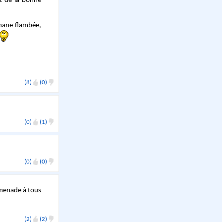
et de la bonne
banane flambée,
(8)
(0)
(0)
(1)
(0)
(0)
menade à tous
(2)
(2)