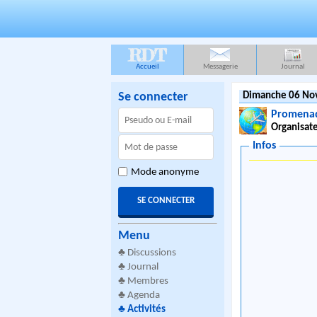
RDT
Accueil
Messagerie
Journal
Se connecter
Dimanche 06 No
Promenad
Organisate
Infos
Mode anonyme
Menu
♣
Discussions
♣
Journal
♣
Membres
♣
Agenda
♣
Activités