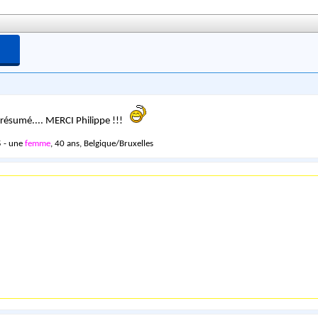
ésumé.... MERCI Philippe !!!
 - une
femme
, 40 ans, Belgique/Bruxelles