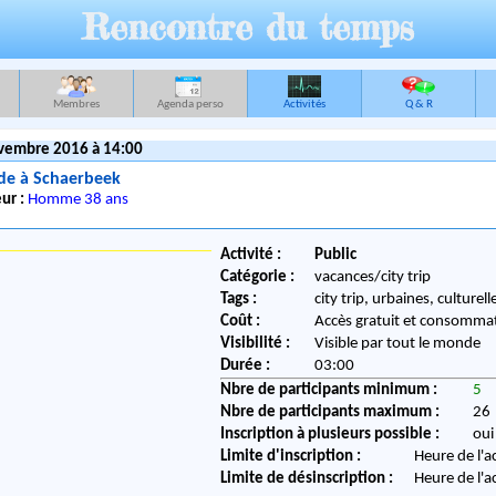
Rencontre du temps
Membres
Agenda perso
Activités
Q & R
vembre 2016 à 14:00
e à Schaerbeek
ur :
Homme 38 ans
Activité :
Public
Catégorie :
vacances/city trip
Tags :
city trip, urbaines, culturell
Coût :
Accès gratuit et consommat
Visibilité :
Visible par tout le monde
Durée :
03:00
Nbre de participants minimum :
5
Nbre de participants maximum :
26
Inscription à plusieurs possible :
oui
Limite d'inscription :
Heure de l'a
Limite de désinscription :
Heure de l'a