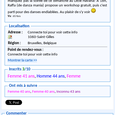
manquez pas la soirée de ce dimanche au Little Havana! A 18h,
Raffa (de danza mania) propose un workshop gratuit, puis c'est
parti pour des danses endiablées. Au plaisir de s'y voir
Vu
: 65 fois
Localisation
Adresse :
Connecte toi pour voir cette info
1060
-
Saint-Gilles
Région :
Bruxelles,
Belgique
Point de rendez-vous :
Connecte toi pour voir cette info
Montrer la carte
>>
Inscrits
3
/10
Femme 41 ans
,
Homme 44 ans
,
Femme
Ont mis à suivre
Femme 40 ans
,
Femme 40 ans
,
Inconnu 43 ans
Commenter