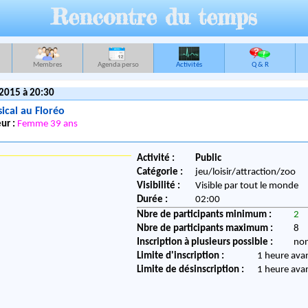
Rencontre du temps
Membres
Agenda perso
Activités
Q & R
 2015 à 20:30
ical au Floréo
ur :
Femme 39 ans
Activité :
Public
Catégorie :
jeu/loisir/attraction/zoo
Visibilité :
Visible par tout le monde
Durée :
02:00
Nbre de participants minimum :
2
Nbre de participants maximum :
8
Inscription à plusieurs possible :
no
Limite d'inscription :
1 heure ava
Limite de désinscription :
1 heure ava