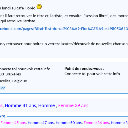
u lundi au café Floréo
 il faut retrouver le titre et l'artiste, et ensuite, "session libre", des mor
qui retrouve l'artiste.
acebook.com/pages/Blind-Test-du-caf%C3%A9-Flor%C3%A9o/49805061
ous y retrouver pour boire un verre/discuter/découvrir de nouvelles chanso
Point de rendez-vous :
nnecte toi pour voir cette info
Connecte toi pour voir cette info
00
-
Bruxelles
uxelles,
Belgique
e
>>
ns
,
Homme 41 ans
,
Homme
,
Femme 39 ans
vre
,
Femme 45 ans
,
Homme 47 ans
,
Homme 50 ans
,
Femme 34 ans
,
Homme 3