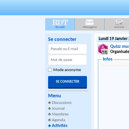
RDT
Accueil
Messagerie
Journal
Se connecter
Lundi 19 Janvier
Quizz mus
Organisate
Infos
Mode anonyme
Menu
♣
Discussions
♣
Journal
♣
Membres
♣
Agenda
♣
Activités