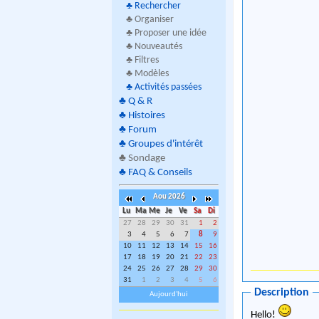
♣
Rechercher
♣ Organiser
♣ Proposer une idée
♣ Nouveautés
♣ Filtres
♣ Modèles
♣
Activités passées
♣
Q & R
♣
Histoires
♣
Forum
♣
Groupes d'intérêt
♣
Sondage
♣
FAQ & Conseils
Aou 2026
Lu
Ma
Me
Je
Ve
Sa
Di
27
28
29
30
31
1
2
3
4
5
6
7
8
9
10
11
12
13
14
15
16
17
18
19
20
21
22
23
24
25
26
27
28
29
30
31
1
2
3
4
5
6
Description
Aujourd'hui
Hello!