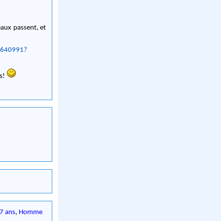
ceaux passent, et
3640991?
ns!
7 ans
,
Homme