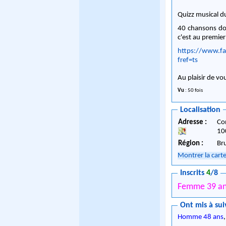
Quizz musical d
40 chansons dont
c'est au premier 
https://www.f
fref=ts
Au plaisir de v
Vu
: 50 fois
Localisation
Adresse :
Co
10
Région :
Br
Montrer la cart
Inscrits
4
/8
Femme 39 a
Ont mis à sui
Homme 48 ans