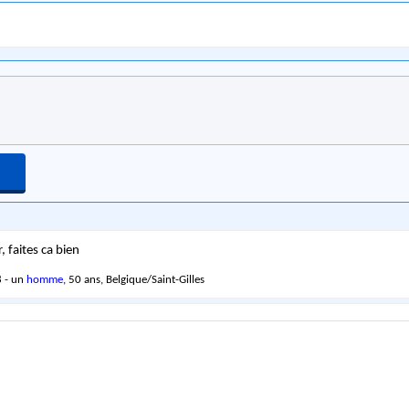
 faites ca bien
 - un
homme
, 50 ans, Belgique/Saint-Gilles