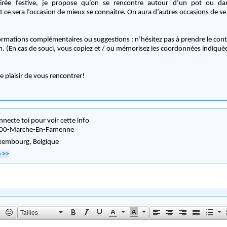
irée festive, je propose qu’on se rencontre autour d’un pot ou dan
et ce sera l’occasion de mieux se connaître. On aura d’autres occasions de se 
ormations complémentaires ou suggestions : n’hésitez pas à prendre le conta
on. (En cas de souci, vous copiez et / ou mémorisez les coordonnées indiqué
e plaisir de vous rencontrer!
nnecte toi pour voir cette info
00
-
Marche-En-Famenne
xembourg,
Belgique
e
>>
Tailles