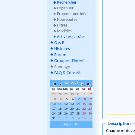
♣
Rechercher
♣ Organiser
♣ Proposer une idée
♣ Nouveautés
♣ Filtres
♣ Modèles
♣
Activités passées
♣
Q & R
♣
Histoires
♣
Forum
♣
Groupes d'intérêt
♣
Sondage
♣
FAQ & Conseils
Aou 2026
Lu
Ma
Me
Je
Ve
Sa
Di
27
28
29
30
31
1
2
3
4
5
6
7
8
9
10
11
12
13
14
15
16
17
18
19
20
21
22
23
24
25
26
27
28
29
30
31
1
2
3
4
5
6
Description
Aujourd'hui
Chaque mois ve