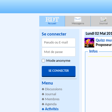
RDT
Accueil
Messagerie
Journal
Se connecter
Lundi 02 Mai 201
Quizz mus
Proposeur
Infos
Mode anonyme
Menu
♣
Discussions
♣
Journal
♣
Membres
♣
Agenda
♣
Activités