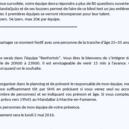
ce survoltée, votre équipe devra répondre a plus de 80 questions ouverte
ndaQuizz et de ses buzzers permet de faire de ce blind test un jeu entièrem
es 3 premières équipes se verront récompenser pour leur talent.
 pers. 5€/pers. max 20€ par équipe.
=======================================
 partager ce moment festif avec une personne de la tranche d’âge 25~35 ans
je serais dans l’équipe "Renfortois". Vous êtes le bienvenu de s’intégrer d
ule de 20h00 à 23h00. Il est envisageable de venir 15 min à l’avance. 
soi quand on le souhaite.
’organiser dans le planning et de prévenir le responsable de mon équipe, m
nce suffisamment tôt par SMS en précisant si vous venez seul ou acc
ombre de personnes) et en indiquant vos prénom et âge. Si vous comptez y
t prévu vers 19h45 au MandaBar à Marche-en-Famenne.
les personnes de mon équipe de votre présence.
nement sera le lundi 2 mai 2016.