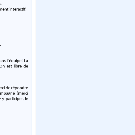
s.
ent interactif.
.
ans l’équipe! La
On est libre de
erci de répondre
ompagné (merci
 participer, le