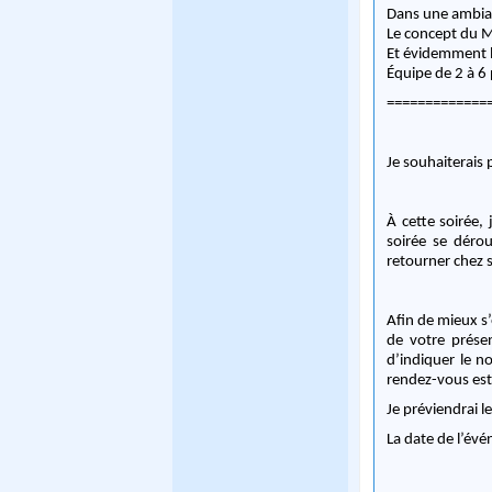
Dans une ambian
Le concept du Ma
Et évidemment l
Équipe de 2 à 6
=============
Je souhaiterais
À cette soirée, 
soirée se déro
retourner chez 
Afin de mieux s
de votre prése
d’indiquer le n
rendez-vous es
Je préviendrai 
La date de l’évé