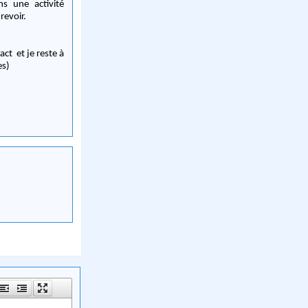
s une activité
revoir.
ct et je reste à
es)