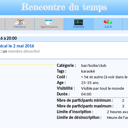
Rencontre du temps
Membres
Agenda perso
Activités
Q & R
6 à 20:00
ical le 2 mai 2016
 :
un
membre désactivé
Catégorie :
bar/boite/club
Tags :
karaoké
Coût :
< 5€ et autre (à voir dans l
Age :
25-35 ans
Visibilité :
Visible par tout le monde
Durée :
04:00
Nbre de participants minimum :
2
Nbre de participants maximum :
3
Limite d'inscription :
2 heures av
Limite de désinscription :
Heure de l'a