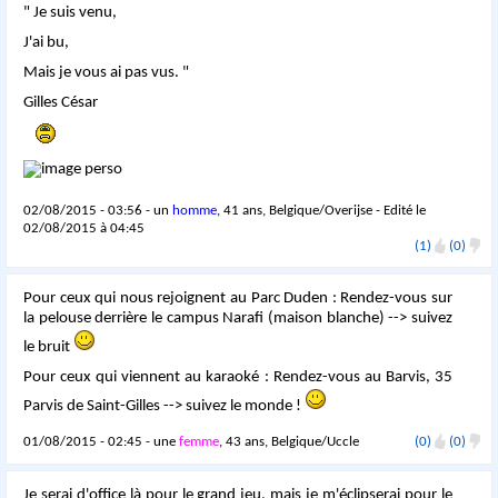
" Je suis venu,
J'ai bu,
Mais je vous ai pas vus. "
Gilles César
02/08/2015 - 03:56 - un
homme
, 41 ans, Belgique/Overijse - Edité le
02/08/2015 à 04:45
(1)
(0)
Pour ceux qui nous rejoignent au Parc Duden : Rendez-vous sur
la pelouse derrière le campus Narafi (maison blanche) --> suivez
le bruit
Pour ceux qui viennent au karaoké : Rendez-vous au Barvis, 35
Parvis de Saint-Gilles --> suivez le monde !
01/08/2015 - 02:45 - une
femme
, 43 ans, Belgique/Uccle
(0)
(0)
Je serai d'office là pour le grand jeu, mais je m'éclipserai pour le