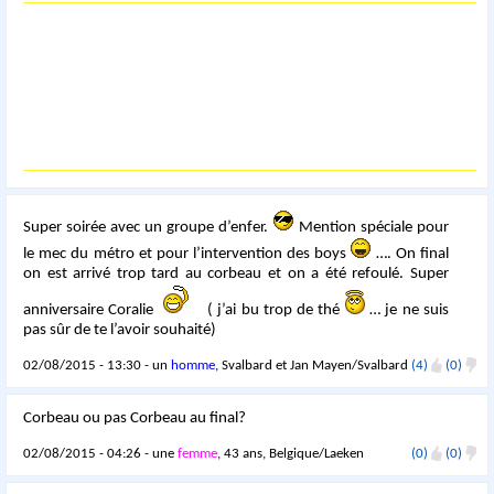
Super soirée avec un groupe d’enfer.
Mention spéciale pour
le mec du métro et pour l’intervention des boys
…. On final
on est arrivé trop tard au corbeau et on a été refoulé. Super
anniversaire Coralie
( j’ai bu trop de thé
… je ne suis
pas sûr de te l’avoir souhaité)
02/08/2015 - 13:30 - un
homme
, Svalbard et Jan Mayen/Svalbard
(4)
(0)
Corbeau ou pas Corbeau au final?
02/08/2015 - 04:26 - une
femme
, 43 ans, Belgique/Laeken
(0)
(0)