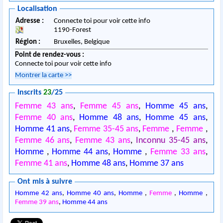
Localisation
Adresse :
Connecte toi pour voir cette info
1190
-
Forest
Région :
Bruxelles,
Belgique
Point de rendez-vous :
Connecte toi pour voir cette info
Montrer la carte
>>
Inscrits
23
/25
Femme 43 ans
,
Femme 45 ans
,
Homme 45 ans
,
Femme 40 ans
,
Homme 48 ans
,
Homme 45 ans
,
Homme 41 ans
,
Femme 35-45 ans
,
Femme
,
Femme
,
Femme 46 ans
,
Femme 43 ans
,
Inconnu 35-45 ans
,
Homme
,
Homme 44 ans
,
Homme
,
Femme 33 ans
,
Femme 41 ans
,
Homme 48 ans
,
Homme 37 ans
Ont mis à suivre
Homme 42 ans
,
Homme 40 ans
,
Homme
,
Femme
,
Homme
,
Femme 39 ans
,
Homme 44 ans