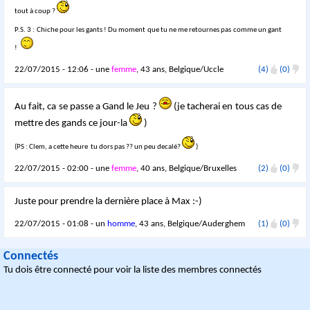
tout à coup ?
P.S. 3 : Chiche pour les gants ! Du moment que tu ne me retournes pas comme un gant
!
22/07/2015 - 12:06 - une
femme
, 43 ans, Belgique/Uccle
(4)
(0)
Au fait, ca se passe a Gand le Jeu ?
(je tacherai en tous cas de
mettre des gands ce jour-la
)
(PS : Clem, a cette heure tu dors pas ?? un peu decalé?
)
22/07/2015 - 02:00 - une
femme
, 40 ans, Belgique/Bruxelles
(2)
(0)
Juste pour prendre la dernière place à Max :-)
22/07/2015 - 01:08 - un
homme
, 43 ans, Belgique/Auderghem
(1)
(0)
Connectés
Tu dois être connecté pour voir la liste des membres connectés