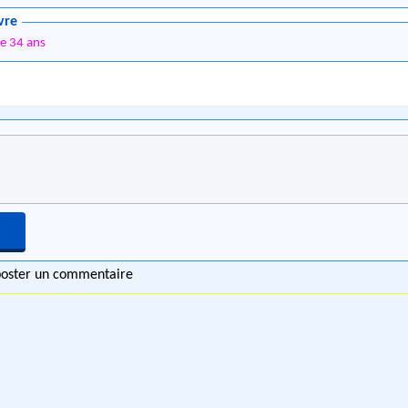
vre
 34 ans
 poster un commentaire