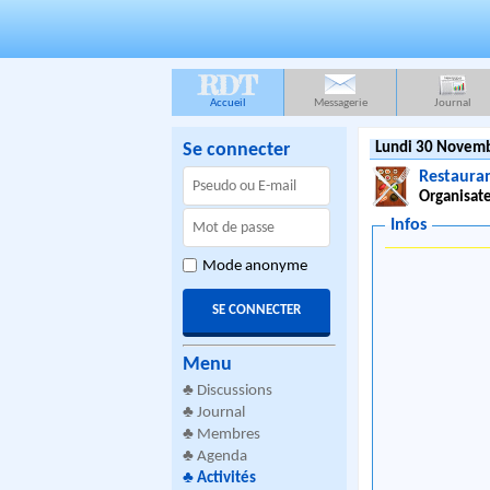
RDT
Accueil
Messagerie
Journal
Se connecter
Lundi 30 Novemb
Restauran
Organisate
Infos
Mode anonyme
Menu
♣
Discussions
♣
Journal
♣
Membres
♣
Agenda
♣
Activités