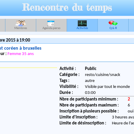
Rencontre du temps
Membres
Agenda perso
Activités
Q & R
re 2015 à 19:00
t coréen à bruxelles
ur :
Femme 35 ans
Activité :
Public
Catégorie :
resto/cuisine/snack
Tags :
autre
Visibilité :
Visible par tout le monde
Durée :
03:00
Nbre de participants minimum :
2
Nbre de participants maximum :
6
Inscription à plusieurs possible :
oui
Limite d'inscription :
3 heures av
Limite de désinscription :
Heure de l'a