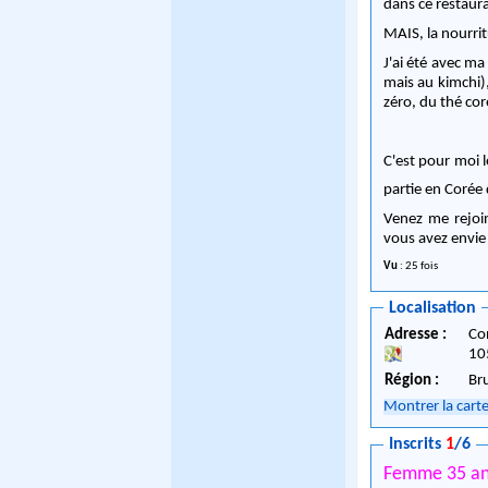
dans ce restaur
MAIS, la nourrit
J'ai été avec m
mais au kimchi),
zéro, du thé cor
C'est pour moi l
partie en Corée
Venez me rejoin
vous avez envie 
Vu
: 25 fois
Localisation
Adresse :
Co
10
Région :
Br
Montrer la cart
Inscrits
1
/6
Femme 35 a