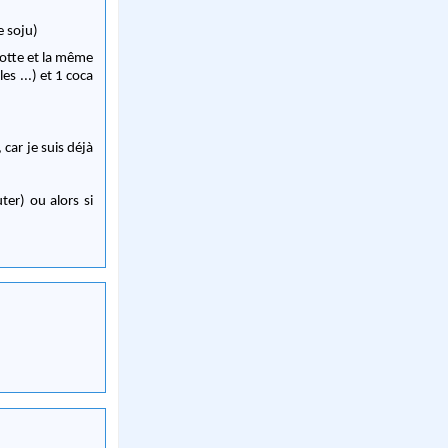
e soju)
rotte et la même
es ...) et 1 coca
car je suis déjà
ter) ou alors si