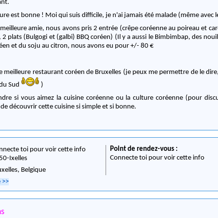
ant.
ure est bonne ! Moi qui suis difficile, je n'ai jamais été malade (même avec l
a meilleure amie, nous avons pris 2 entrée (crêpe coréenne au poireau et ca
 2 plats (Bulgogi et (galbi) BBQ coréen) (Il y a aussi le Bimbimbap, des nouill
éen et du soju au citron, nous avons eu pour +/- 80 €
e meilleure restaurant coréen de Bruxelles (je peux me permettre de le dire, 
 du Sud
)
dre si vous aimez la cuisine coréenne ou la culture coréenne (pour discu
de découvrir cette cuisine si simple et si bonne.
Point de rendez-vous :
nnecte toi pour voir cette info
Connecte toi pour voir cette info
50
-
Ixelles
uxelles,
Belgique
e
>>
ns