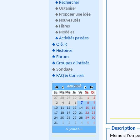
♣
Rechercher
♣ Organiser
♣ Proposer une idée
♣ Nouveautés
♣ Filtres
♣ Modèles
♣
Activités passées
♣
Q & R
♣
Histoires
♣
Forum
♣
Groupes d'intérêt
♣
Sondage
♣
FAQ & Conseils
Aou 2026
Lu
Ma
Me
Je
Ve
Sa
Di
27
28
29
30
31
1
2
3
4
5
6
7
8
9
10
11
12
13
14
15
16
17
18
19
20
21
22
23
24
25
26
27
28
29
30
31
1
2
3
4
5
6
Description
Aujourd'hui
Même si l'on pe