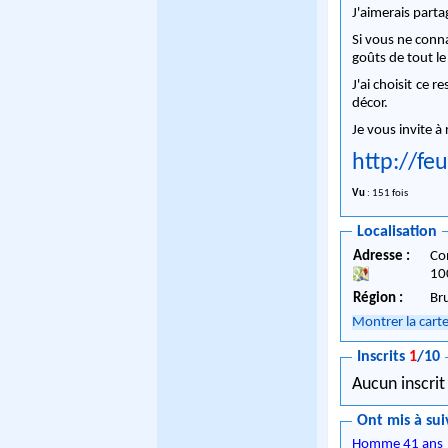
J'aimerais part
Si vous ne conna
goûts de tout le
J'ai choisit ce r
décor.
Je vous invite à 
http://fe
Vu
: 151 fois
Localisation
Adresse :
Co
10
Région :
Br
Montrer la cart
Inscrits
1
/10
Aucun inscrit
Ont mis à sui
Homme 41 ans