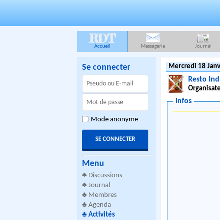
RDT
Accueil
Messagerie
Journal
Se connecter
Mercredi 18 Janv
Resto Ind
Organisate
Infos
Mode anonyme
Menu
♣
Discussions
♣
Journal
♣
Membres
♣
Agenda
♣
Activités