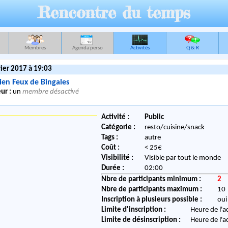
Rencontre du temps
Membres
Agenda perso
Activités
Q & R
ier 2017 à 19:03
ien Feux de Bingales
ur :
un
membre désactivé
Activité :
Public
Catégorie :
resto/cuisine/snack
Tags :
autre
Coût :
< 25€
Visibilité :
Visible par tout le monde
Durée :
02:00
Nbre de participants minimum :
2
Nbre de participants maximum :
10
Inscription à plusieurs possible :
oui
Limite d'inscription :
Heure de l'a
Limite de désinscription :
Heure de l'a