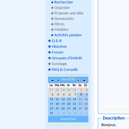
♣
Rechercher
♣ Organiser
♣ Proposer une idée
♣ Nouveautés
♣ Filtres
♣ Modèles
♣
Activités passées
♣
Q & R
♣
Histoires
♣
Forum
♣
Groupes d'intérêt
♣
Sondage
♣
FAQ & Conseils
Aou 2026
Lu
Ma
Me
Je
Ve
Sa
Di
27
28
29
30
31
1
2
3
4
5
6
7
8
9
10
11
12
13
14
15
16
17
18
19
20
21
22
23
24
25
26
27
28
29
30
31
1
2
3
4
5
6
Description
Aujourd'hui
Bonjour,