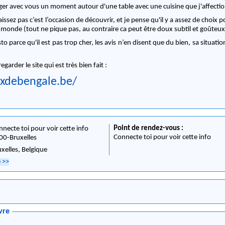
ager avec vous un moment autour d'une table avec une cuisine que j'affecti
issez pas c’est l’occasion de découvrir, et je pense qu'il y a assez de choix po
 monde (tout ne pique pas, au contraire ca peut être doux subtil et goûteu
esto parce qu'il est pas trop cher, les avis n’en disent que du bien, sa situati
regarder le site qui est très bien fait :
uxd
ebengale.be/
Point de rendez-vous :
nnecte toi pour voir cette info
Connecte toi pour voir cette info
00
-
Bruxelles
uxelles,
Belgique
e
>>
vre