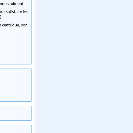
onne vraiment
ur satisfaire les
x).
on centrique, son