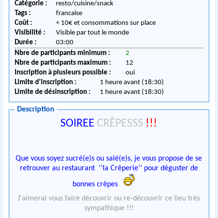
Catégorie :
resto/cuisine/snack
Tags :
francaise
Coût :
< 10€ et consommations sur place
Visibilité :
Visible par tout le monde
Durée :
03:00
Nbre de participants minimum :
2
Nbre de participants maximum :
12
Inscription à plusieurs possible :
oui
Limite d'inscription :
1 heure avant (18:30)
Limite de désinscription :
1 heure avant (18:30)
Description
SOIREE
CRÊPESSS
!!!
Que vous soyez sucré(e)s ou salé(e)s, je vous propose de se
retrouver au restaurant ‘‘la Crêperie’’ pour déguster de
bonnes crêpes
J'aimerai vous faire découvrir ou re-découvrir ce lieu très
sympathique !!!