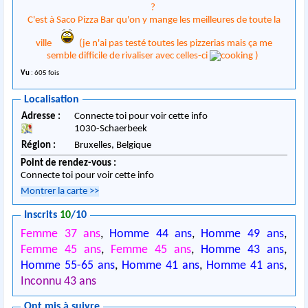
?
C'est à Saco Pizza Bar qu'on y mange les meilleures de toute la
ville
(je n'ai pas testé toutes les pizzerias mais ça me
semble difficile de rivaliser avec celles-ci
)
Vu
: 605 fois
Localisation
Adresse :
Connecte toi pour voir cette info
1030
-
Schaerbeek
Région :
Bruxelles,
Belgique
Point de rendez-vous :
Connecte toi pour voir cette info
Montrer la carte
>>
Inscrits
10
/10
Femme 37 ans
,
Homme 44 ans
,
Homme 49 ans
,
Femme 45 ans
,
Femme 45 ans
,
Homme 43 ans
,
Homme 55-65 ans
,
Homme 41 ans
,
Homme 41 ans
,
Inconnu 43 ans
Ont mis à suivre