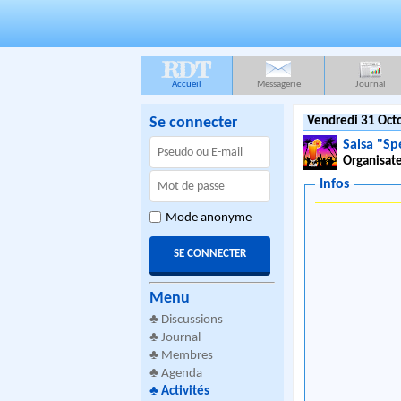
RDT
Accueil
Messagerie
Journal
Se connecter
Vendredi 31 Oct
Salsa "Sp
Organisate
Infos
Mode anonyme
Menu
♣
Discussions
♣
Journal
♣
Membres
♣
Agenda
♣
Activités