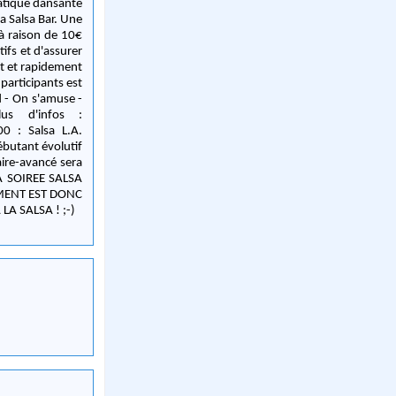
ratique dansante
ifs et d'assurer
nt et rapidement
participants est
MENT EST DONC
edi, et VIVA LA SALSA ! ;-)