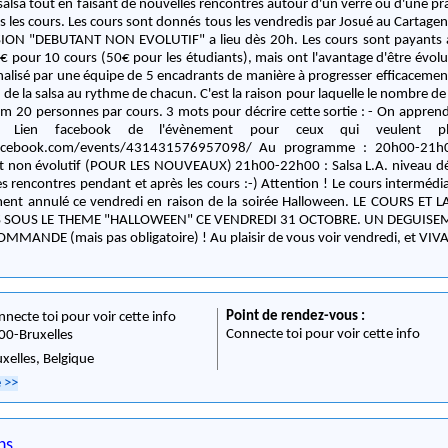
 salsa tout en faisant de nouvelles rencontres autour d'un verre ou d'une p
ndredis par Josué au Cartagena Salsa Bar. Une
TANT NON EVOLUTIF" a lieu dès 20h. Les cours sont payants à raison de 10€
€ pour 10 cours (50€ pour les étudiants), mais ont l'avantage d'être évolut
nalisé par une équipe de 5 encadrants de manière à progresser efficaceme
 de la salsa au rythme de chacun. C'est la raison pour laquelle le nombre de 
rs. 3 mots pour décrire cette sortie : - On apprend - On s'amuse -
s d'infos :
m/events/431431576957098/ Au programme : 20h00-21h00 : Salsa L.A.
 (POUR LES NOUVEAUX) 21h00-22h00 : Salsa L.A. niveau débutant évolutif
s pendant et après les cours :-) Attention ! Le cours intermédiaire-avancé sera
nulé ce vendredi en raison de la soirée Halloween. LE COURS ET LA SOIREE SALSA
 SOUS LE THEME "HALLOWEEN" CE VENDREDI 31 OCTOBRE. UN DEGUISE
VIVEMENT RECOMMANDE (mais pas obligatoire) ! Au plaisir de vous voir vendr
Point de rendez-vous :
nnecte toi pour voir cette info
Connecte toi pour voir cette info
00
-
Bruxelles
uxelles,
Belgique
e
>>
ns