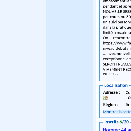
efficacement la
pendant et après les cours. Les cours sont donnés tous les ve
NOUVELLE SESSION "DEBU
par cours ou 80
un suivi person
dans la pratique
limité à maximum 20 personnes par cou
On rencontre Lien facebook de l'évènement pour ceux qui veulent plu
https://www.facebook.co
niveau débutant non évolutif
... avec nouvelles rencontre
exceptionnellement an
SERONT PLACES
Vu
: 93 fois
Localisation
Adresse :
Co
10
Région :
Br
Montrer la cart
Inscrits
6
/20
Homme 44 a