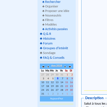
♣
Rechercher
♣ Organiser
♣ Proposer une idée
♣ Nouveautés
♣ Filtres
♣ Modèles
♣
Activités passées
♣
Q & R
♣
Histoires
♣
Forum
♣
Groupes d'intérêt
♣
Sondage
♣
FAQ & Conseils
Aou 2026
Lu
Ma
Me
Je
Ve
Sa
Di
27
28
29
30
31
1
2
3
4
5
6
7
8
9
10
11
12
13
14
15
16
17
18
19
20
21
22
23
24
25
26
27
28
29
30
31
1
2
3
4
5
6
Description
Aujourd'hui
Salut à tous les amateurs de salsa ! Je vous pro