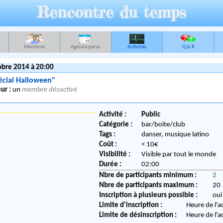
Rencontre du temps
Membres
Agenda perso
Activités
Q & R
obre 2014 à 20:00
écial Halloween"
ur :
un
membre désactivé
Activité :
Public
Catégorie :
bar/boite/club
Tags :
danser, musique latino
Coût :
< 10€
Visibilité :
Visible par tout le monde
Durée :
02:00
Nbre de participants minimum :
2
Nbre de participants maximum :
20
Inscription à plusieurs possible :
oui
Limite d'inscription :
Heure de l'a
Limite de désinscription :
Heure de l'a