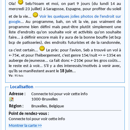
Ola!
Seb/Noam et moi, on part 9 jours (du lundi 14 au
mercredi 23 juillet) à Saragosse, Espagne, pour profiter du soleil
et de la vie...
Voir les quelques jolies photos de l'endroit sur
google
... Au programme, bah, on vit la vie, pas vraiment de
programme bien défini mais peut-être plutôt simplement une
liste d'endroits qu'on souhaite voir et activités qu'on souhaite
faire... à définir encore mais il y aura de la bonne bouffe (et bcp
bcp de patisseries), des endroits futuristes et de la randonnée,
ca c'est certain...
Le prix: pour l'avion, Seb a trouvé un vol à
+-75€, et pour l'hébergement, c'est genre 15€/nuit => +-135€ en
auberge de jeunesse... ca fait donc +-210€ pour les gros coûts...
le reste est à voir... S'il y a des interessés/motivés à venir avec,
qu'ils se manifestent avant le
18 juin
...
Vu
: 95 fois
Localisation
Adresse :
Connecte toi pour voir cette info
1000
-
Bruxelles
Région :
Bruxelles,
Belgique
Point de rendez-vous :
Connecte toi pour voir cette info
Montrer la carte
>>