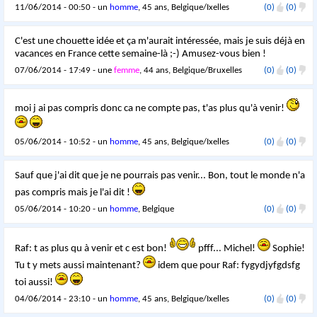
11/06/2014 - 00:50 - un
homme
, 45 ans, Belgique/Ixelles
(0)
(0)
C'est une chouette idée et ça m'aurait intéressée, mais je suis déjà en
vacances en France cette semaine-là ;-) Amusez-vous bien !
07/06/2014 - 17:49 - une
femme
, 44 ans, Belgique/Bruxelles
(0)
(0)
moi j ai pas compris donc ca ne compte pas, t'as plus qu'à venir!
05/06/2014 - 10:52 - un
homme
, 45 ans, Belgique/Ixelles
(0)
(0)
Sauf que j'ai dit que je ne pourrais pas venir... Bon, tout le monde n'a
pas compris mais je l'ai dit !
05/06/2014 - 10:20 - un
homme
, Belgique
(0)
(0)
Raf: t as plus qu à venir et c est bon!
pfff... Michel!
Sophie!
Tu t y mets aussi maintenant?
idem que pour Raf: fygydjyfgdsfg
toi aussi!
04/06/2014 - 23:10 - un
homme
, 45 ans, Belgique/Ixelles
(0)
(0)