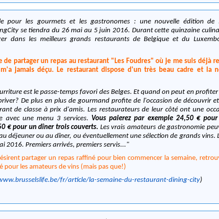
le pour les gourmets et les gastronomes : une nouvelle édition de
ngCity se tiendra du 26 mai au 5 juin 2016. Durant cette quinzaine culinair
er dans les meilleurs grands restaurants de Belgique et du Luxemb
 de partager un repas au restaurant "Les Foudres" où je me suis déjà r
 m'a jamais déçu. Le restaurant dispose d'un très beau cadre et la n
urriture est le passe-temps favori des Belges. Et quand on peut en profiter
river? De plus en plus de gourmand profite de l'occasion de découvrir et
ant de classe à prix d'amis. Les restaurateurs de leur côté ont une occ
re avec une menu 3 services.
Vous paierez par exemple 24,50 € pour 
50 € pour un dîner trois couverts.
Les vrais amateurs de gastronomie peu
au déjeuner ou au dîner, ou éventuellement une sélection de grands vins. 
i 2016. Premiers arrivés, premiers servis..."
ésirent partager un repas raffiné pour bien commencer la semaine, retro
é pour les amateurs de vins (mais pas que!)
www.brusselslife.be/fr/article/la-semaine-du-restaurant-dining-city
)