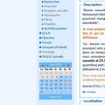
♣
Rechercher
Description
♣ Organiser
"Bonne nouvel
♣ Proposer une idée
Restaurant Dini
♣ Nouveautés
pourront mang
♣ Filtres
abordable"
.
♣ Modèles
♣
Activités passées
Je vous propose
♣
Q & R
fois et qui ne
délicieuse.
♣
Histoires
♣
Forum
"La - bonne- no
♣
Groupes d'intérêt
pourquoi sans p
♣
Sondage
dans un restaur
vous convainc
♣
FAQ & Conseils
couverts et 29,
quatrième plat 
Aou 2026
débutent le 2 ma
Lu
Ma
Me
Je
Ve
Sa
Di
27
28
29
30
31
1
2
Pour ceux qui d
3
4
5
6
7
8
9
ce décor façonn
10
11
12
13
14
15
16
17
18
19
20
21
22
23
Source (
http://
24
25
26
27
28
29
30
Vu
: 114 fois
31
1
2
3
4
5
6
Aujourd'hui
Localisation