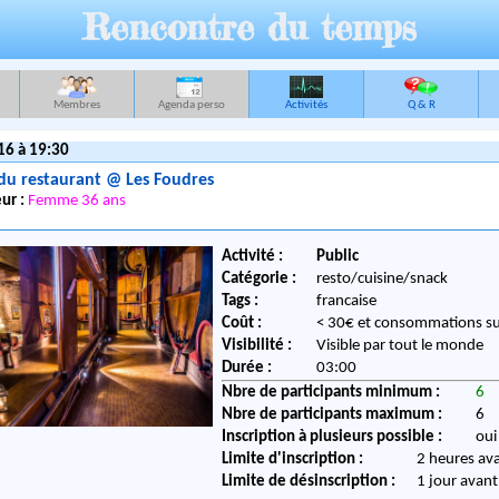
Rencontre du temps
Membres
Agenda perso
Activités
Q & R
16 à 19:30
du restaurant @ Les Foudres
ur :
Femme 36 ans
Activité :
Public
Catégorie :
resto/cuisine/snack
Tags :
francaise
Coût :
< 30€ et consommations s
Visibilité :
Visible par tout le monde
Durée :
03:00
Nbre de participants minimum :
6
Nbre de participants maximum :
6
Inscription à plusieurs possible :
oui
Limite d'inscription :
2 heures av
Limite de désinscription :
1 jour avant