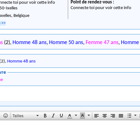
Point de rendez-vous :
nnecte toi pour voir cette info
Connecte toi pour voir cette info
50
-
Ixelles
uxelles,
Belgique
e
>>
ns
(2),
Homme 48 ans
,
Homme 50 ans
,
Femme 47 ans
,
Homme 
(2),
Homme 48 ans
vre
me
Tailles