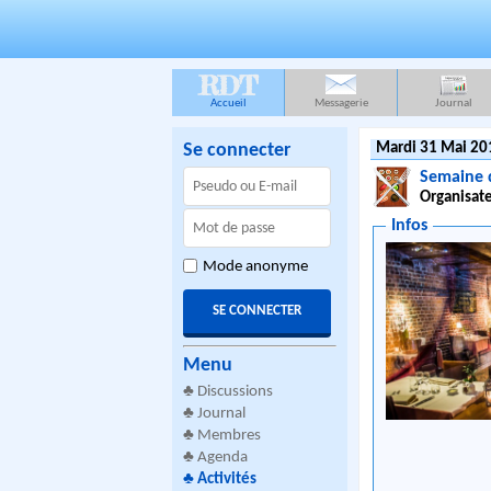
RDT
Accueil
Messagerie
Journal
Se connecter
Mardi 31 Mai 20
Semaine 
Organisate
Infos
Mode anonyme
Menu
♣
Discussions
♣
Journal
♣
Membres
♣
Agenda
♣
Activités