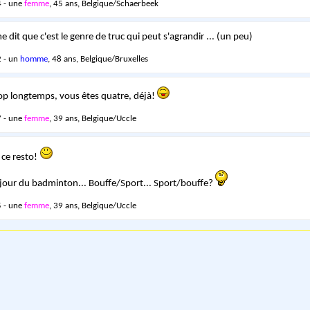
 - une
femme
, 45 ans, Belgique/Schaerbeek
 dit que c'est le genre de truc qui peut s'agrandir ... (un peu)
 - un
homme
, 48 ans, Belgique/Bruxelles
trop longtemps, vous êtes quatre, déjà!
 - une
femme
, 39 ans, Belgique/Uccle
 ce resto!
 jour du badminton... Bouffe/Sport... Sport/bouffe?
 - une
femme
, 39 ans, Belgique/Uccle