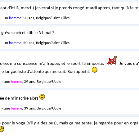
rant d'ici là, merci-) je verrai si je prends congé mardi aprem, tant qu'à faire
 - un
homme
, 50 ans, Belgique/Saint-Gilles
rève sncb et stib le 31 mai ?
 - un
homme
, 50 ans, Belgique/Saint-Gilles
olée, ma conscience m'a frappé, et le sport l'a emporté.
Je vois qu'
 longue liste d'attente qui me suit. Bon appétit!
 - une
femme
, 39 ans, Belgique/Uccle
gée de m'inscrire alors
 - une
femme
, 39 ans, Belgique/Uccle
là pour le yoga (s'il y a des bus), mais ça me tente, je regarde pour en org