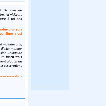
 la Semaine du
e, les visiteurs
ourg à un prix
endue plusieurs
ourriture y est
 à moindre prix,
 d'aller manger
asion unique de
un lunch trois
vent ajouter un
Les réservations
uvons nous dans