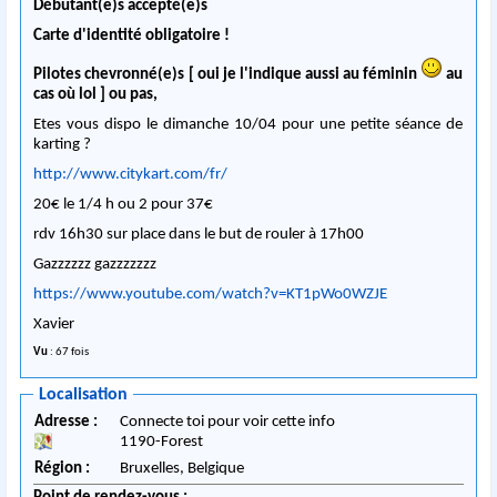
Débutant(e)s accepté(e)s
Carte d'identité obligatoire !
Pilotes chevronné(e)s [ oui je l'indique aussi au féminin
au
cas où lol ] ou pas,
Etes vous dispo le dimanche 10/04 pour une petite séance de
karting ?
http://www.citykart.com/fr/
20€ le 1/4 h ou 2 pour 37€
rdv 16h30 sur place dans le but de rouler à 17h00
Gazzzzzz gazzzzzzz
https://www.youtube.com/watch?v=KT1pWo0WZJE
Xavier
Vu
: 67 fois
Localisation
Adresse :
Connecte toi pour voir cette info
1190
-
Forest
Région :
Bruxelles,
Belgique