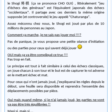
le Shogi
将棋
(ça se prononce CHO GUI) , littéralement "jeu
d'échecs des généraux" est l'équivalent japonais des échecs
"occidentaux". Il partage avec ces derniers la même origine
supposée (et controversée) le jeu appelé "Chaturanga".
Assez méconnu chez nous, le Shogi est joué par plus de 10
millions de personnes au Japon.
Comment ça marche, je ne sais pas jouer moi !!!?
Pas de panique, je vous propose une petite séance d'initiation
ou des parties pour ceux qui savent déjà jouer
OUi mais ça va être compliqué ce truc !!!
Pas trop en fait.
Le principe est tout à fait similaire à celui des échecs classiques,
on joue chacun à son tour et le but est de capturer le roi adverse
en le mettant échec et mat.
Pour ceux qui n'ont jamais joué, j'expliquerai les règles depuis le
début, une feuille sera disponible et reprendra l'ensemble des
déplacements possibles par pièce.
Oui mais quand même, si je n'ai jamais joué, les parties ne vont
va pas être très équilibrées !!
Masi si, mais si ...